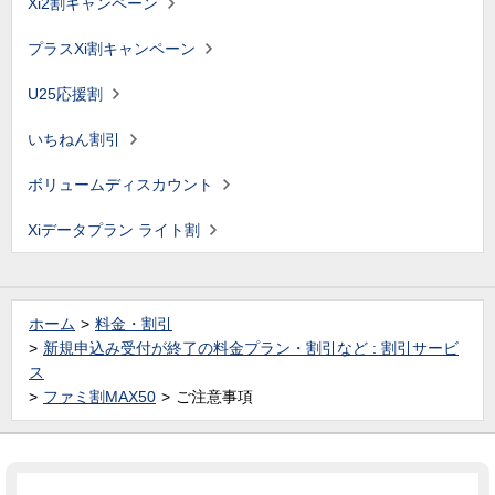
Xi2割キャンペーン
プラスXi割キャンペーン
U25応援割
いちねん割引
ボリュームディスカウント
Xiデータプラン ライト割
ホーム
料金・割引
新規申込み受付が終了の料金プラン・割引など : 割引サービ
ス
ファミ割MAX50
ご注意事項