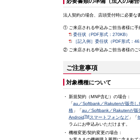
必要書類の準備（法人の場合
法人契約の場合、店頭受付時に必要な
ご来店される申込みご担当者様に手
委任状（PDF形式：270KB）
［記入例］委任状（PDF形式：46
ご来店される申込みご担当者様のご
ご注意事項
対象機種について
新規契約（MNP含む）の場合：
「
au／Softbank／Rakutenが
格
」「
au／Softbank／Rakute
TM
Android
スマートフォンなど
」「
ラムにお申込みいただけます。
機種変更/契約変更の場合：
お客さまの機種購入履歴に含まれて