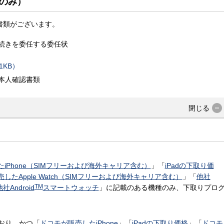
のみ）
書類がございます。
続きを委任する委任状
1KB）
本人確認書類
閉じる
販売したiPhone（SIMフリーおよび海外キャリア含む）
」「
iPadの下取り価
nが販売したApple Watch（SIMフリーおよび海外キャリア含む）
」「
他社
TM
他社Android
スマートウォッチ
」に記載のある機種のみ、下取りプロ
おり、かつ「
ドコモが販売したiPhone
」「
iPadの下取り価格
」「
ドコモ