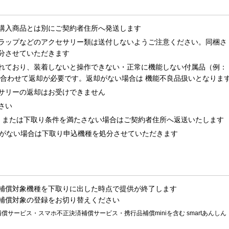
購入商品とは別にご契約者住所へ発送します
ラップなどのアクセサリー類は送付しないようご注意ください。同梱さ
分させていただきます
れており、装着しないと操作できない・正常に機能しない付属品（例：
と合わせて返却が必要です。返却がない場合は 機能不良品扱いとなりま
サリーの返却はお受けできません
さい
、または下取り条件を満たさない場合はご契約者住所へ返送いたします
りがない場合は下取り申込機種を処分させていただきます
補償対象機種を下取りに出した時点で提供が終了します
補償対象の登録をお切り替えください
サービス・スマホ不正決済補償サービス・携行品補償miniを含む smartあんしん