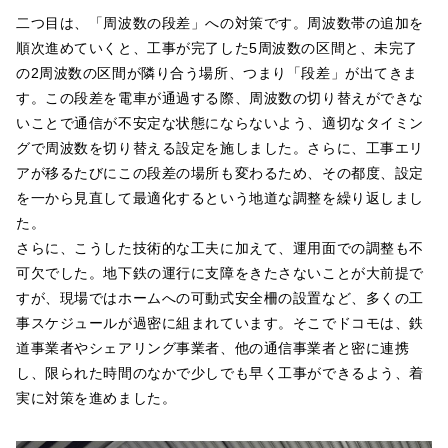
二つ目は、「周波数の段差」への対策です。周波数帯の追加を
順次進めていくと、工事が完了した5周波数の区間と、未完了
の2周波数の区間が隣り合う場所、つまり「段差」が出てきま
す。この段差を電車が通過する際、周波数の切り替えができな
いことで通信が不安定な状態にならないよう、適切なタイミン
グで周波数を切り替える設定を施しました。さらに、工事エリ
アが移るたびにこの段差の場所も変わるため、その都度、設定
を一から見直して最適化するという地道な調整を繰り返しまし
た。
さらに、こうした技術的な工夫に加えて、運用面での調整も不
可欠でした。地下鉄の運行に支障をきたさないことが大前提で
すが、現場ではホームへの可動式安全柵の設置など、多くの工
事スケジュールが過密に組まれています。そこでドコモは、鉄
道事業者やシェアリング事業者、他の通信事業者と密に連携
し、限られた時間のなかで少しでも早く工事ができるよう、着
実に対策を進めました。