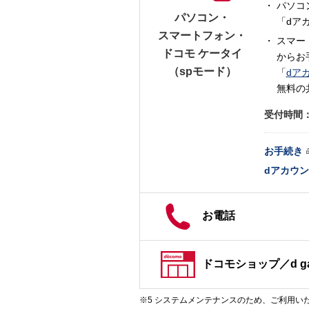
パソコ
パソコン・
「dア
スマートフォン・
スマー
ドコモ ケータイ
からお
（spモード）
「
dア
無料の
受付時間
お手続き
dアカウ
お電話
ドコモショップ／d ga
システムメンテナンスのため、ご利用いただ