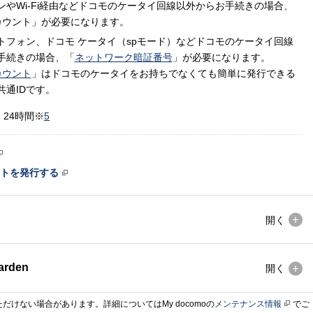
ンやWi-Fi経由などドコモのケータイ回線以外からお手続きの場合、
カウント」が必要になります。
トフォン、ドコモ ケータイ（spモード）などドコモのケータイ回線
手続きの場合、「
ネットワーク暗証番号
」が必要になります。
カウント
」はドコモのケータイをお持ちでなくても簡単に発行できる
共通IDです。
：
24時間※
5
ントを発行する
開く
rden
開く
けない場合があります。詳細についてはMy docomoの
メンテナンス情報
でご