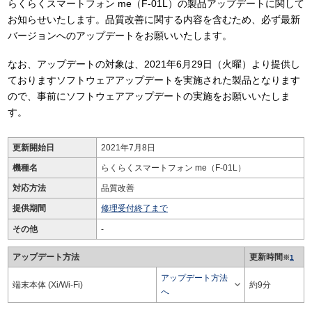
らくらくスマートフォン me（F-01L）の製品アップデートに関して
お知らせいたします。品質改善に関する内容を含むため、必ず最新
バージョンへのアップデートをお願いいたします。
なお、アップデートの対象は、2021年6月29日（火曜）より提供し
ておりますソフトウェアアップデートを実施された製品となります
ので、事前にソフトウェアアップデートの実施をお願いいたしま
す。
更新開始日
2021年7月8日
機種名
らくらくスマートフォン me（F-01L）
対応方法
品質改善
提供期間
修理受付終了まで
その他
-
アップデート方法
更新時間
※
1
アップデート方法

端末本体 (Xi/Wi-Fi)
約9分
へ