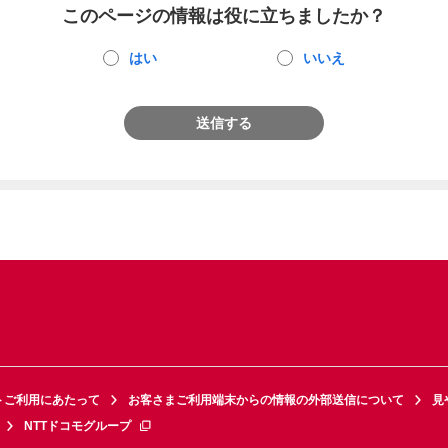
このページの情報は役に立ちましたか？
はい
いいえ
送信する
トご利用にあたって
お客さまご利用端末からの情報の外部送信について
見
NTTドコモグループ