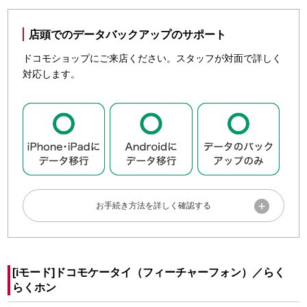
新しいスマートフォン・タブレットで、各種サービスをすぐ
に利用できるようにするために、事前に各アカウントを確認
店頭でのデータバックアップのサポート
しておきましょう。
ドコモショップにご来店ください。スタッフが対面で詳しく
対応します。
dアカウントのID／パスワードのご確認をお願いいたしま
す。
ID／パスワードの確認・変更
GoogleアカウントのID／パスワードのご確認をお願いい
たします。

Googleアカウントのユーザー名／パスワードを忘れた
データをバックアップする
事前準備が整ったら、手順に沿ってデータをバックアップし
ましょう。
事前準備
「ドコモクラウド」はメール／写真・動画／電話帳など
当日スムーズにデータのバックアップを行うため、ご来店前
[iモード]ドコモケータイ（フィーチャーフォン）／らく
のデータをドコモのクラウドサーバーで管理できるサー
らくホン
にアカウント情報の確認やアプリのインストールにご協力く
ビスです。
ださい。