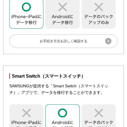
Apple Account／パスワードを確認しましょう。
お使いの機種のiOSのバージョンを最新にアップデートし
ましょう。

iOSソフトウェアアップデート（iPhone）

iOSソフトウェアアップデート（iPad）
iCloudにバックアップする
準備が整ったら、手順に沿ってバックアップをしましょう。
初期設定からデータ転送
機種変更前後の機種にiOS 12.4以降が搭載されている場合
は、設定からデータの転送をクイックスタートで行えます。
Smart Switch（スマートスイッチ）
iPhone本体でのバックアップ

お客さまの機種のOSソフトウェアバージョンを確認しまし
（iCloud）
SAMSUNGが提供する「Smart Switch（スマートスイッ
ょう。
チ）」アプリで、データを移行することができます。
iPad本体でのバックアップ

ソフトウェアバージョンの確認方法

（iCloud）
クイックスタートについて、詳しくは「
AppleのWebサイト
」でご確認ください。
iCloudからデータを復元する