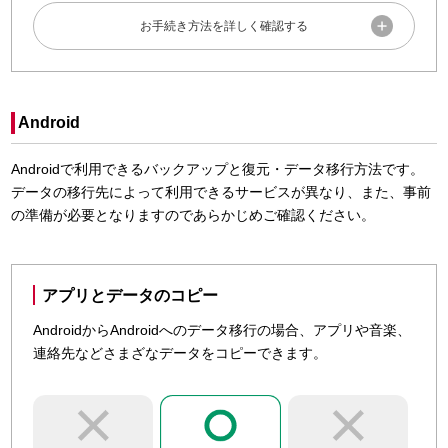
iCloudのバックアップ方法について実際の操作手順を動画で

確認したい方は「
さわれる動画deサポート
」から該当機
種や「バックアップ」を選択してご確認ください。
事前準備
当日スムーズにデータのバックアップを行うため、ご来店前
Android
にアカウント情報の確認やアプリのインストールにご協力く
ださい。
Androidで利用できるバックアップと復元・データ移行方法です。
データの移行先によって利用できるサービスが異なり、また、事前
dアカウントのID／パスワードのご確認をお願いいたしま
の準備が必要となりますのであらかじめご確認ください。
す。
ID／パスワードの確認・変更
Apple Account／パスワードのご確認をお願いいたしま
アプリとデータのコピー
す。
AndroidからAndroidへのデータ移行の場合、アプリや音楽、

Apple Account／Apple Accountのパスワードを忘れた
連絡先などさまざなデータをコピーできます。
ご来店をお待ちしています
ドコモショップ／d gardenを
検索