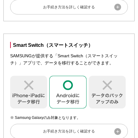
データを移行する
Androidにあるデータを、アプリを利用してiPhone・iPad・
iPod touchに移行できるサービスです。
Smart Switch（スマートスイッチ）
「Move to iOS（iOSに移行）」アプリについて、詳しくは
SAMSUNGが提供する「Smart Switch（スマートスイッ
「
Android から iPhone または iPad に移行する
」をご確認
チ）」アプリで、データを移行することができます。
ください。
Samsung Galaxyのみ対象となります。