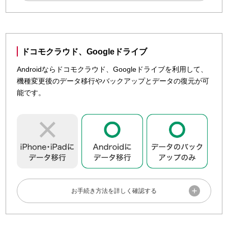
データを移行する
アプリを利用して、連絡先、写真、メッセージなどのデータ
をSamsung Galaxy（Android）に移行できるサービスです。
ドコモクラウド、Googleドライブ
「Smart Switch（スマートスイッチ）」アプリについて、詳
Androidならドコモクラウド、Googleドライブを利用して、
しくは「
Smart SwitchのWebサイト
」をご確認ください。
機種変更後のデータ移行やバックアップとデータの復元が可
能です。
動画でも確認できます
実際の操作手順を動画で確認したい方は「
さわれる動画deサ

ポート
」から該当機種や「スマホのデータ（写真、連絡
先等）」を選択してご確認ください。
事前準備