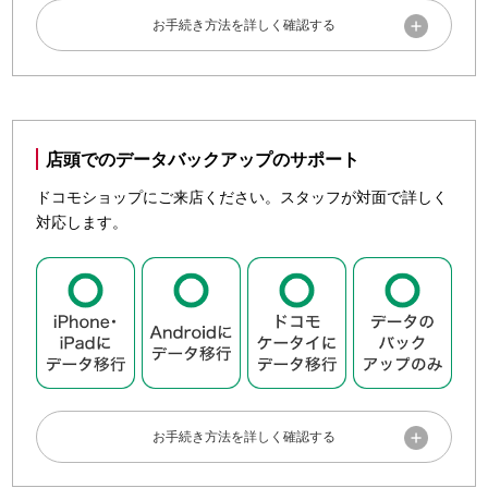
ドコモショップ／d gardenを
検索
する
事前準備
新しいスマートフォン・タブレットで、各種サービスをすぐ
に利用できるようにするために、事前に各アカウントを確認
店頭でのデータバックアップのサポート
しておきましょう。
ドコモショップにご来店ください。スタッフが対面で詳しく
対応します。
dアカウントのID／パスワードのご確認をお願いいたしま
す。
ID／パスワードの確認・変更
GoogleアカウントのID／パスワードのご確認をお願いい
たします。

Googleアカウントのユーザー名／パスワードを忘れた
データをバックアップ・復元する
準備が整ったら、SDカードでデータをバックアップ・復元
しましょう。