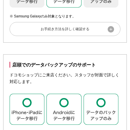
バックアップしたデータを復元する方法についてご案内しま
ドコモサービスを利用するための設定
す。
次に、ドコモのサービスを利用するときに必要なdアカウン
Samsung Galaxyのみ対象となります。
トとドコモサービスの設定をしましょう。

iCloudを利用したデータの復元
App Storeで「dアカウント設定アプリ」をインストール
し、dアカウントの設定をしましょう。
dアカウント・ドコモサービスの利用設定
ご利用中のdアカウントを設定する
データを移行する
ドコモのサービスを利用するときに必要なdアカウントとド
iPhone・iPadでドコモメールを受け取れるように設定を
アプリを利用して、連絡先、写真、メッセージなどのデータ
コモサービスの設定をしましょう。
しましょう。
をSamsung Galaxy（Android）に移行できるサービスです。
店頭でのデータバックアップのサポート

ドコモメール
「Smart Switch（スマートスイッチ）」アプリについて、詳
App Storeで「dアカウント設定アプリ」をインストール
ドコモショップにご来店ください。スタッフが対面で詳しく
しくは「
Smart SwitchのWebサイト
」をご確認ください。
し、dアカウントの設定をしましょう。
対応します。
ご利用中のdアカウントを設定する
動画でも確認できます
iPhone・iPadでドコモメールを受け取れるように設定を
実際の操作手順を動画で確認したい方は「
さわれる動画deサ
動画でも確認できます

しましょう。
ポート
」から該当機種や「スマホのデータ（写真、連絡
実際の操作手順を動画で確認したい方は「
さわれる動画deサ

ドコモメール
先等）」を選択してご確認ください。

ポート
」から該当機種や「スマホのデータ（写真、連絡
先等）」を選択してご確認ください。
動画でも確認できます