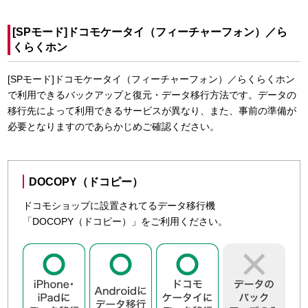
DOCOPY（ドコピー）で移行する
ドコモショップに設置されている専用機器「DOCOPY（ド
[SPモード]ドコモケータイ（フィーチャーフォン）／ら
くらくホン
コピー）」を使って、Android スマートフォン・ドコモ ケー
タイ・iPhone・他社端末間のデータ移行などを行うことがで
きます。
[SPモード]ドコモケータイ（フィーチャーフォン）／らくらくホン
で利用できるバックアップと復元・データ移行方法です。データの
ドコモショップによっては、DOCOPY（ドコピー）の機能やサービ
移行先によって利用できるサービスが異なり、また、事前の準備が
ス内容が異なる場合があります。また、一部対象とならない機種が
必要となりますのであらかじめご確認ください。
あります。事前にドコモのコールセンタもしくはドコモショップへ
ご確認ください。
ahamo端末は非対応です。
DOCOPY（ドコピー）

DOCOPY（ドコピー）
ドコモショップに設置されてるデータ移行機
「DOCOPY（ドコピー）」をご利用ください。
ドコモショップ／d gardenを
検索
する