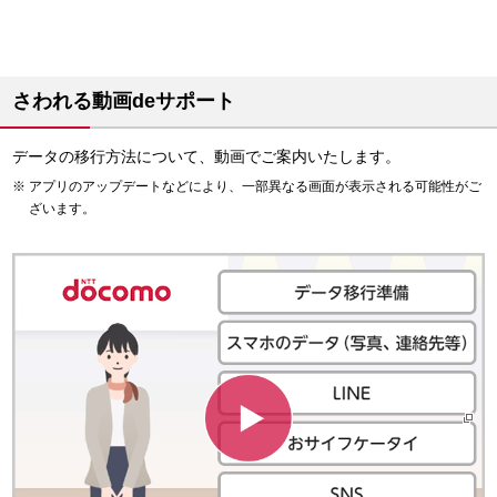
事前準備
「SDカードバックアップ」アプリでデータのバックアッ
当日スムーズにデータのバックアップを行うため、ご来店前
プ・復元方法をご案内します。
にアカウント情報の確認やアプリのインストールにご協力く
「SDカードバックアップ」アプリご利用方法（バック
さわれる動画deサポート
ださい。
アップ・復元）（PDF形式：357KB）
dアカウントのID／パスワードのご確認をお願いいたしま
データの移行方法について、動画でご案内いたします。
過去に発売された機種で、お客さまご自身でデータ移行をされる場
す。
アプリのアップデートなどにより、一部異なる画面が表示される可能性がご
合は、機種別の操作方法を「
過去に発売された機種のバックアッ
ID／パスワードの確認・変更
ざいます。
プ、復元方法
」でご案内しています。
Google アカウントの設定をお願いいたします。

Googleアカウントの作成方法を知りたい
ご来店をお待ちしています
ドコモショップ／d gardenを
検索
する