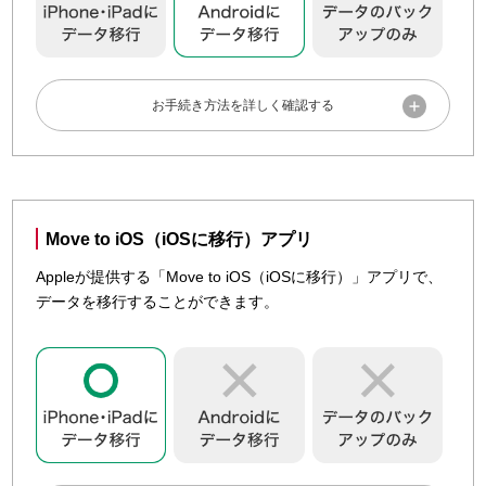
する
データをコピーする
新しいAndroidスマートフォン・タブレットを設定する際
に、ご利用していたAndroidスマートフォン・タブレットか
Move to iOS（iOSに移行）アプリ
らデータをコピーすることができます。詳しくは「
Google
Appleが提供する「Move to iOS（iOSに移行）」アプリで、
のWebサイト
」をご確認ください。
データを移行することができます。
動画でも確認できます
実際の操作手順を動画で確認したい方は「
さわれる動画deサ

ポート
」から該当機種や「スマホのデータ（写真、連絡
先等）」を選択してご確認ください。