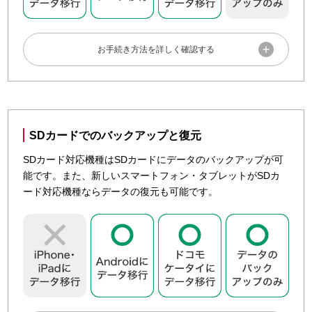
DOCOPY（ドコピー）で移行する
ドコモショップに設置されている専用機器「DOCOPY（ド
コピー）」を使って、Android スマートフォン・ドコモ ケー
SDカードでのバックアップと復元
タイ・iPhone・他社端末間のデータ移行などを行うことがで
SDカード対応機種はSDカードにデータのバックアップが可
きます。
能です。また、新しいスマートフォン・タブレットがSDカ
ード対応機種ならデータの復元も可能です。
ドコモショップによっては、DOCOPY（ドコピー）の機能やサービ
ス内容が異なる場合があります。また、一部対象とならない機種が
あります。事前にドコモのコールセンタもしくはドコモショップへ
ご確認ください。
ahamo端末は非対応です。

DOCOPY（ドコピー）