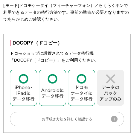

ドコモクラウド
[iモード]ドコモケータイ（フィーチャーフォン）／らくらくホンで
Googleドライブを利用して、アプリや連絡先、写真など
dアカウントのID／パスワードのご確認をお願いいたしま
利用できるデータの移行方法です。事前の準備が必要となりますの
をバックアップすることができます。 Googleドライブに
す。
であらかじめご確認ください。
ついて、詳しくは「
GoogleのWebサイト
」でご確認く
ID／パスワードの確認・変更
ださい。
GoogleアカウントのID／パスワードのご確認をお願いい
たします。
DOCOPY（ドコピー）

Googleアカウントのユーザー名/パスワードを忘れた
データを復元する
ドコモショップに設置されてるデータ移行機
機種変更したスマートフォン・タブレットを起動し、アカウ
「DOCOPY（ドコピー）」をご利用ください。
当日は「ドコモデータコピー」アプリを使いデータ移行をお
ントの設定をしましょう。
こないますので、お使いの機種にアプリのインストールをお
願いいたします。
App Storeで「dアカウント設定アプリ」をインストール

ドコモデータコピー
し、dアカウントの設定をしましょう。
ご利用中のdアカウントを設定する
ご来店をお待ちしています
Googleアカウントの設定をしましょう。Googleドライブ
にバックアップされている、機種変更前のデータを引継
ドコモショップ／d gardenを
検索
ぐことができます。
する
Googleドライブについて、詳しくは「
GoogleのWebサイ
ト
」でご確認ください。