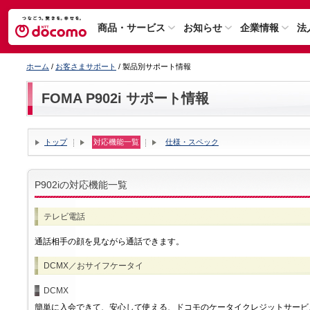
商品・サービス
お知らせ
企業情報
法
ホーム
/
お客さまサポート
/ 製品別サポート情報
FOMA P902i サポート情報
トップ
対応機能一覧
仕様・スペック
P902iの対応機能一覧
テレビ電話
通話相手の顔を見ながら通話できます。
DCMX／おサイフケータイ
DCMX
簡単に入会できて、安心して使える、ドコモのケータイクレジットサービ