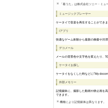
「着うた」は株式会社ソニー・ミュ
ミュージックプレーヤー
ケータイで音楽を再生することができま
iアプリ
快適なゲーム体験から最新の株価や渋滞
デコメール
メールの背景色や文字色を変えたり、写
ケータイお探し
ケータイをなくした時などに｢My doc
外部メモリー
記憶媒体に、撮影した動画や静止画を高
できます。
機種により記憶媒体は異なります。