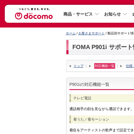
商品・サービス
お知らせ
ホーム
/
お客さまサポート
/ 製品別サポート
FOMA P901i サポー
トップ
対応機能一覧
仕様
P901iの対応機能一覧
テレビ電話
通話相手の顔を見ながら通話できます。
着うた／着モーション
着信をアーティストの歌声まで設定でき