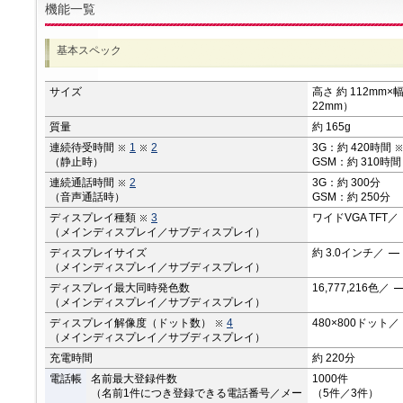
機能一覧
基本スペック
サイズ
高さ 約 112mm×幅
22mm）
質量
約 165g
連続待受時間
1
2
3G：約 420時間
（静止時）
GSM：約 310時間
連続通話時間
2
3G：約 300分
（音声通話時）
GSM：約 250分
ディスプレイ種類
3
ワイドVGA TFT／
（メインディスプレイ／サブディスプレイ）
ディスプレイサイズ
約 3.0インチ／
（メインディスプレイ／サブディスプレイ）
ディスプレイ最大同時発色数
16,777,216色／
（メインディスプレイ／サブディスプレイ）
ディスプレイ解像度（ドット数）
4
480×800ドット／
（メインディスプレイ／サブディスプレイ）
充電時間
約 220分
電話帳
名前最大登録件数
1000件
（名前1件につき登録できる電話番号／メー
（5件／3件）