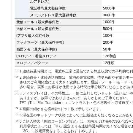
ルアドレス）
電話番号最大登録件数
5000件
メールアドレス最大登録件数
3000件
受信メール（最大保存件数）
1000件
送信メール（最大保存件数）
500件
iアプリ最大保存件数
100件
ブックマーク（最大保存件数）
200件
画面メモ（最大保存件数）
50件
iメロディ・着信メロディ
128和音
メロディ／パターン
12種類
1 連続待受時間とは、電波を正常に受信できる静止状態での平均的な
2 連続待受・連続通話時間は、電池の充電状態、待受画面や省電力モ
客様のご利用頻度により大きく変動します。通話・メール・iモード・
多い場合、実際にお客様が使用できる時間は半分以下になることがあ
3 ディスプレイは、その特性上、一部に点灯しないドット（黒い点）
ありますが、故障ではありませんので、あらかじめご了承ください。
TFT（Thin Film Transistor）
：コントラスト・色の再現性・応答速度・
4 画面の細かさを横×縦のドット数で示しています。
5 滞在国のネットワーク状況によっては記載値より短くなることがあ
6 ご購入時の「国際ローミング設定」は、国内および海外の3G／GS
利用環境によっては「3G」設定よりも連続待受時間が短くなる場合が
「3G」に設定変更をすることをおすすめします。