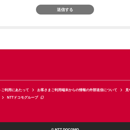
送信する
トご利用にあたって
お客さまご利用端末からの情報の外部送信について
見
NTTドコモグループ
© NTT DOCOMO