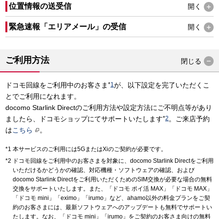
位置情報の送受信
開く
緊急速報「エリアメール」の受信
開く
ご利用方法
閉じる
ドコモ回線をご利用中のお客さま
*
1
が、以下設定を完了いただくこ
とでご利用になれます。
docomo Starlink Directのご利用方法や設定方法にご不明点等があり
ましたら、ドコモショップにてサポートいたします
*
2
。ご来店予約
は
こちら
。
本サービスのご利用には5GまたはXiのご契約が必要です。
ドコモ回線をご利用中のお客さまを対象に、docomo Starlink Directをご利用
いただけるかどうかの確認、対応機種・ソフトウェアの確認、および
docomo Starlink Directをご利用いただくためのSIM交換が必要な場合の無料
交換をサポートいたします。また、「ドコモ ポイ活 MAX」「ドコモ MAX」
「ドコモ mini」「eximo」「irumo」など、ahamo以外の料金プランをご契
約のお客さまには、最新ソフトウェアへのアップデートも無料でサポートい
たします。なお、「ドコモ mini」「irumo」をご契約のお客さま向けの無料