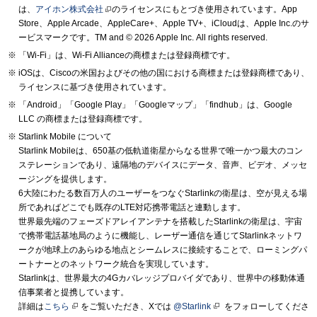
は、
アイホン株式会社
のライセンスにもとづき使用されています。App
Store、Apple Arcade、AppleCare+、Apple TV+、iCloudは、Apple Inc.のサ
ービスマークです。TM and © 2026 Apple Inc.
All rights reserved.
「Wi-Fi」は、Wi-Fi Allianceの商標または登録商標です。
iOSは、Ciscoの米国およびその他の国における商標または登録商標であり、
ライセンスに基づき使用されています。
「Android」「Google Play」「Googleマップ」「findhub」は、Google
LLC の商標または登録商標です。
Starlink Mobile について
Starlink Mobileは、650基の低軌道衛星からなる世界で唯一かつ最大のコン
ステレーションであり、遠隔地のデバイスにデータ、音声、ビデオ、メッセ
ージングを提供します。
6大陸にわたる数百万人のユーザーをつなぐStarlinkの衛星は、空が見える場
所であればどこでも既存のLTE対応携帯電話と連動します。
世界最先端のフェーズドアレイアンテナを搭載したStarlinkの衛星は、宇宙
で携帯電話基地局のように機能し、レーザー通信を通じてStarlinkネットワ
ークが地球上のあらゆる地点とシームレスに接続することで、ローミングパ
ートナーとのネットワーク統合を実現しています。
Starlinkは、世界最大の4Gカバレッジプロバイダであり、世界中の移動体通
信事業者と提携しています。
詳細は
こちら
をご覧いただき、Xでは
@Starlink
をフォローしてくださ