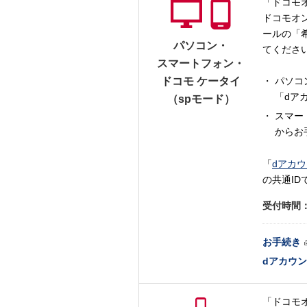
「ドコモ
ドコモオ
ールの「
パソコン・
てくださ
スマートフォン・
ドコモ ケータイ
パソコ
「dア
（spモード）
スマー
からお
「
dアカ
の共通ID
受付時間
お手続き
dアカウ
「ドコモ