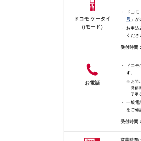
ドコモ
ドコモ ケータイ
号
」が
（iモード）
お申込
くださ
受付時間
ドコモ
す。
お問
お電話
発信
了承
一般電
をご確
受付時間
営業時間