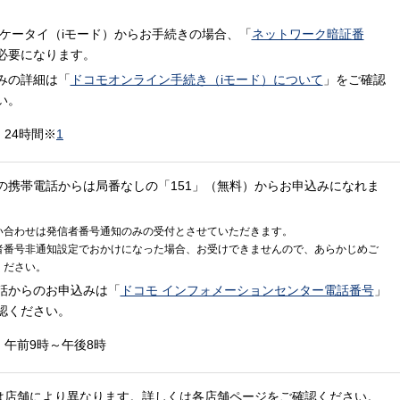
 ケータイ（iモード）からお手続きの場合、「
ネットワーク暗証番
必要になります。
みの詳細は「
ドコモオンライン手続き（iモード）について
」をご確認
い。
：
24時間※
1
の携帯電話からは局番なしの「151」（無料）からお申込みになれま
い合わせは発信者番号通知のみの受付とさせていただきます。
者番号非通知設定でおかけになった場合、お受けできませんので、あらかじめご
ください。
話からのお申込みは「
ドコモ インフォメーションセンター電話番号
」
認ください。
：
午前9時～午後8時
は店舗により異なります。詳しくは各店舗ページをご確認ください。