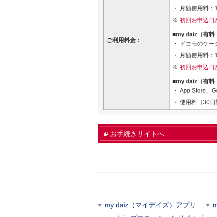
月額使用料：1
初回お申込日
■my daiz（
ご利用料金：
ドコモのケー
月額使用料：1
初回お申込日
■my daiz（有
App Stor
使用料（30日
お手続きサイトへ
my daiz（マイデイズ）アプリ