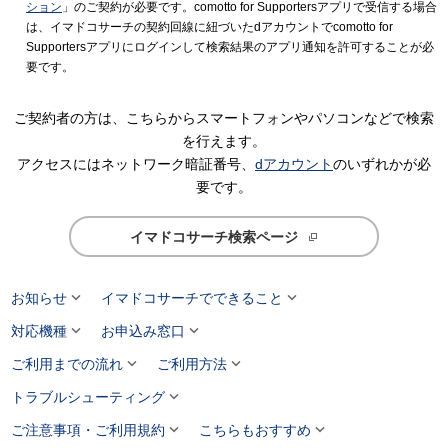
ション
」のご契約が必要です。comotto for Supportersアプリで受信する場合
は、イマドコサーチの契約回線に紐づいたdアカウントでcomotto for
Supportersアプリにログインして検索結果のアプリ通知を許可することが必
要です。
ご契約者の方は、こちらからスマートフォンやパソコンなどで検索
を行えます。
アクセスにはネットワーク暗証番号、
dアカウント
のいずれかが必
要です。
イマドコサーチ検索ページ


お知らせ
イマドコサーチでできること


対応機種
お申込み窓口


ご利用までの流れ
ご利用方法

トラブルシューティング


ご注意事項・ご利用規約
こちらもおすすめ