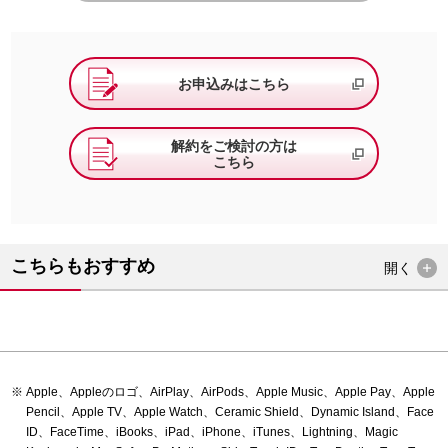
お申込みはこちら
解約をご検討の方は
こちら
こちらもおすすめ
開く
Apple、Appleのロゴ、AirPlay、AirPods、Apple Music、Apple Pay、Apple
Pencil、Apple TV、Apple Watch、Ceramic Shield、Dynamic Island、Face
ID、FaceTime、iBooks、iPad、iPhone、iTunes、Lightning、Magic