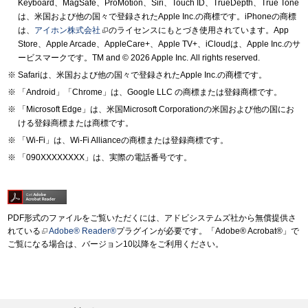
Keyboard、MagSafe、ProMotion、Siri、Touch ID、TrueDepth、True Tone
は、米国および他の国々で登録されたApple Inc.の商標です。iPhoneの商標
は、
アイホン株式会社
のライセンスにもとづき使用されています。App
Store、Apple Arcade、AppleCare+、Apple TV+、iCloudは、Apple Inc.のサ
ービスマークです。TM and © 2026 Apple Inc.
All rights reserved.
Safariは、米国および他の国々で登録されたApple Inc.の商標です。
「Android」「Chrome」は、Google LLC の商標または登録商標です。
「Microsoft Edge」は、米国Microsoft Corporationの米国および他の国にお
ける登録商標または商標です。
「Wi-Fi」は、Wi-Fi Allianceの商標または登録商標です。
「090XXXXXXXX」は、実際の電話番号です。
PDF形式のファイルをご覧いただくには、アドビシステムズ社から無償提供さ
れている
Adobe® Reader®
プラグインが必要です。「Adobe® Acrobat®」で
ご覧になる場合は、バージョン10以降をご利用ください。