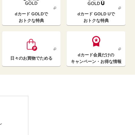
dカード GOLD
で
dカード GOLD U
で
おトクな特典
おトクな特典
dカード
会員だけの
日々のお買物
でためる
キャンペーン
・お得な情報

