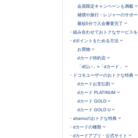
会員限定キャンペーンも満載
補償や旅行・レジャーのサポー

最短5分で入会審査完了
組み合わせておトクなサービスを

dポイントをためる方法

お買物

dカード特約店

「d払い」×「dカード」
ドコモユーザーのおトクな特典

dカードお支払割

dカード PLATINUM

dカード GOLD

dカード GOLD U

ahamoのおトクな特典

dカードの種類

dカードアプリ・公式サイト