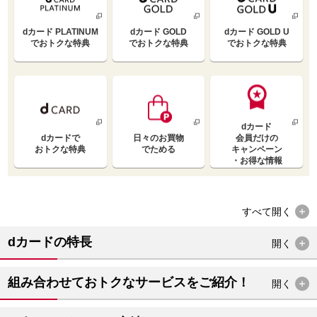
dカード PLATINUM
dカード GOLD
dカード GOLD U
で
おトクな特典
で
おトクな特典
で
おトクな特典
dカード
dカードで
日々のお買物
会員だけの
おトクな特典
でためる
キャンペーン
・お得な情報
すべて
開く
dカードの特長
開く
組み合わせておトクなサービスをご紹介！
開く