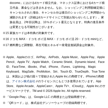
docomo」におけるdカード積立代金、マネックス証券におけるdカード積
立代金、募金などは含まれません。なお、ショッピングご利用額確定後に
キャンセルされた場合、キャンセル分は後日のショッピングご利用額から
減額されます（詳細はdカードサイトにて別途お知らせいたします）。家
族会員は、2年目以降は、10％ポイント還元となります。特典の進呈条件
は変更となる可能性がございます。
家族カードは本特典の対象外です。
ドコモ MAX・ドコモ ポイ活 MAX・ドコモ ポイ活 20・ドコモ miniなど。
燃料費など調整額、再生可能エネルギー発電促進賦課金は対象外。
Apple、Appleのロゴ、AirPlay、AirPods、Apple Music、Apple Pay、Apple
Pencil、Apple TV、Apple Watch、Ceramic Shield、Dynamic Island、Face
ID、FaceTime、iBooks、iPad、iPhone、iTunes、Lightning、Magic
Keyboard、MagSafe、ProMotion、Siri、Touch ID、TrueDepth、True Tone
は、米国および他の国々で登録されたApple Inc.の商標です。iPhoneの商標
は、
アイホン株式会社
のライセンスにもとづき使用されています。App
Store、Apple Arcade、AppleCare+、Apple TV+、iCloudは、Apple Inc.のサ
ービスマークです。TM and © 2026 Apple Inc.
All rights reserved.
「Google Play」は、Google LLC の商標または登録商標です。
「QRコード」は、株式会社デンソーウェーブの登録商標です。