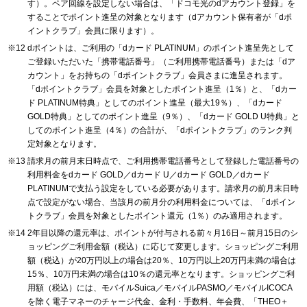
す）。ペア回線を設定しない場合は、「ドコモ光のdアカウント登録」を
することでポイント進呈の対象となります（dアカウント保有者が「dポ
イントクラブ」会員に限ります）。
dポイントは、ご利用の「dカード PLATINUM」のポイント進呈先として
ご登録いただいた「携帯電話番号」（ご利用携帯電話番号）または「dア
カウント」をお持ちの「dポイントクラブ」会員さまに進呈されます。
「dポイントクラブ」会員を対象としたポイント進呈（1％）と、「dカー
ド PLATINUM特典」としてのポイント進呈（最大19％）、「dカード
GOLD特典」としてのポイント進呈（9％）、「dカード GOLD U特典」と
してのポイント進呈（4％）の合計が、「dポイントクラブ」のランク判
定対象となります。
請求月の前月末日時点で、ご利用携帯電話番号として登録した電話番号の
利用料金をdカード GOLD／dカード U／dカード GOLD／dカード
PLATINUMで支払う設定をしている必要があります。請求月の前月末日時
点で設定がない場合、当該月の前月分の利用料金については、「dポイン
トクラブ」会員を対象としたポイント還元（1％）のみ適用されます。
2年目以降の還元率は、ポイントが付与される前々月16日～前月15日のシ
ョッピングご利用金額（税込）に応じて変更します。ショッピングご利用
額（税込）が20万円以上の場合は20％、10万円以上20万円未満の場合は
15％、10万円未満の場合は10％の還元率となります。ショッピングご利
用額（税込）には、モバイルSuica／モバイルPASMO／モバイルICOCA
を除く電子マネーのチャージ代金、金利・手数料、年会費、「THEO＋