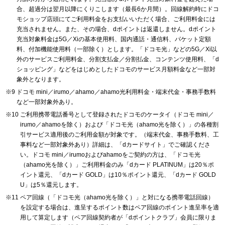
合、超過分は翌月以降にくりこします（最長6か月間）。回線解約時にドコ
モショップ店頭にてご利用料金をお支払いいただく場合、ご利用料金には
充当されません。また、その場合、dポイントは返還しません。dポイント
充当対象料金は5G／Xiの基本使用料、国内通話・通信料、パケット定額
料、付加機能使用料（一部除く）とします。「ドコモ光」などの5G／Xi以
外のサービスご利用料金、分割支払金／分割払金、コンテンツ使用料、「d
ショッピング」などをはじめとしたドコモのサービス月額料金など一部対
象外となります。
ドコモ mini／irumo／ahamo／ahamo光利用料金・端末代金・事務手数料
など一部対象外あり。
ご利用携帯電話番号として登録されたドコモのケータイ（ドコモ mini／
irumo／ahamoを除く）および「ドコモ光（ahamo光を除く）」の各種割
引サービス適用後のご利用金額が対象です。（端末代金、事務手数料、工
事料など一部対象外あり）詳細は、「dカードサイト」でご確認くださ
い。ドコモ mini／irumoおよびahamoをご契約の方は、「ドコモ光
（ahamo光を除く）」ご利用料金のみ「dカード PLATINUM」は20％ポ
イント還元、「dカード GOLD」は10％ポイント還元、「dカード GOLD
U」は5％還元します。
ペア回線（「ドコモ光（ahamo光を除く）」と対になる携帯電話回線）
を設定する場合は、進呈するポイント数はペア回線のポイント進呈率を適
用して算定します（ペア回線契約者が「dポイントクラブ」会員に限りま