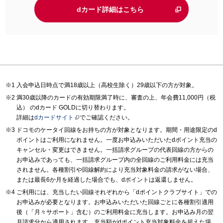
dカード詳細はこちら
入会申込日時点で満18歳以上（高校生除く）29歳以下の方が対象。
満30歳以降のカードの有効期限満了時に、審査の上、年会費11,000円（税
込） のdカード GOLDに切り替わります。
詳細は
dカードサイト
でご確認ください。
ドコモのケータイ回線をお持ちの方が対象となります。期間・用途限定のd
ポイントはご利用になれません。一度お申込みいただいたdポイント充当の
キャンセル・変更はできません。一括請求グループの代表回線の方からの
お申込みであっても、一括請求グループ内の全回線のご利用料金には充当
されません。各種割引や回線解約により充当対象料金の請求がない場合、
または最長6か月を経過した場合でも、dポイントは返還しません。
ご利用には、充当したい回線それぞれから「dポイントクラブサイト」での
お申込みが必要となります。お申込みいただいた回線ごとに各種割引適用
後（「月々サポート」含む）のご利用料金に充当します。お申込み月の翌
月請求分から適用されます。充当額がdポイント充当対象料金を超えた場