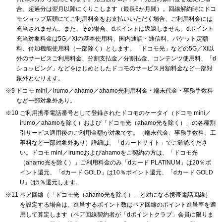
合、超過分は翌月以降にくりこします（最長6か月間）。回線解約時にドコ
モショップ店頭にてご利用料金をお支払いいただく場合、ご利用料金には
充当されません。また、その場合、dポイントは返還しません。dポイント
充当対象料金は5G／Xiの基本使用料、国内通話・通信料、パケット定額
料、付加機能使用料（一部除く）とします。「ドコモ光」などの5G／Xi以
外のサービスご利用料金、分割支払金／分割払金、コンテンツ使用料、「d
ショッピング」などをはじめとしたドコモのサービス月額料金など一部対
象外となります。
ドコモ mini／irumo／ahamo／ahamo光利用料金・端末代金・事務手数料
など一部対象外あり。
ご利用携帯電話番号として登録されたドコモのケータイ（ドコモ mini／
irumo／ahamoを除く）および「ドコモ光（ahamo光を除く）」の各種割
引サービス適用後のご利用金額が対象です。（端末代金、事務手数料、工
事料など一部対象外あり）詳細は、「dカードサイト」でご確認くださ
い。ドコモ mini／irumoおよびahamoをご契約の方は、「ドコモ光
（ahamo光を除く）」ご利用料金のみ「dカード PLATINUM」は20％ポ
イント還元、「dカード GOLD」は10％ポイント還元、「dカード GOLD
U」は5％還元します。
ペア回線（「ドコモ光（ahamo光を除く）」と対になる携帯電話回線）
を設定する場合は、進呈するポイント数はペア回線のポイント進呈率を適
用して算定します（ペア回線契約者が「dポイントクラブ」会員に限りま