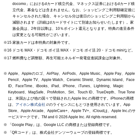
docomo」におけるdカード積立代金、マネックス証券におけるdカード積
立代金、募金などは含まれません。なお、ショッピングご利用額確定後に
キャンセルされた場合、キャンセル分は後日のショッピングご利用額から
減額されます（詳細はdカードサイトにて別途お知らせいたします）。家
族会員は、2年目以降は、10％ポイント還元となります。特典の進呈条件
は変更となる可能性がございます。
家族カードは本特典の対象外です。
ドコモ MAX・ドコモ ポイ活 MAX・ドコモ ポイ活 20・ドコモ miniなど。
燃料費など調整額、再生可能エネルギー発電促進賦課金は対象外。
Apple、Appleのロゴ、AirPlay、AirPods、Apple Music、Apple Pay、Apple
Pencil、Apple TV、Apple Watch、Ceramic Shield、Dynamic Island、Face
ID、FaceTime、iBooks、iPad、iPhone、iTunes、Lightning、Magic
Keyboard、MagSafe、ProMotion、Siri、Touch ID、TrueDepth、True Tone
は、米国および他の国々で登録されたApple Inc.の商標です。iPhoneの商標
は、
アイホン株式会社
のライセンスにもとづき使用されています。App
Store、Apple Arcade、AppleCare+、Apple TV+、iCloudは、Apple Inc.のサ
ービスマークです。TM and © 2026 Apple Inc.
All rights reserved.
「Google Play」は、Google LLC の商標または登録商標です。
「QRコード」は、株式会社デンソーウェーブの登録商標です。