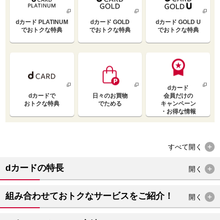
dカード PLATINUM
dカード GOLD
dカード GOLD U
で
おトクな特典
で
おトクな特典
で
おトクな特典
dカード
dカードで
日々のお買物
会員だけの
おトクな特典
でためる
キャンペーン
・お得な情報
すべて
開く
dカードの特長
開く
組み合わせておトクなサービスをご紹介！
開く