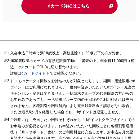
dカード詳細はこちら
入会申込日時点で満18歳以上（高校生除く）29歳以下の方が対象。
満30歳以降のカードの有効期限満了時に、審査の上、年会費11,000円（税
込） のdカード GOLDに切り替わります。
詳細は
dカードサイト
でご確認ください。
ドコモのケータイ回線をお持ちの方が対象となります。期間・用途限定のd
ポイントはご利用になれません。一度お申込みいただいたdポイント充当の
キャンセル・変更はできません。一括請求グループの代表回線の方からの
お申込みであっても、一括請求グループ内の全回線のご利用料金には充当
されません。各種割引や回線解約により充当対象料金の請求がない場合、
または最長6か月を経過した場合でも、dポイントは返還しません。
ご利用には、充当したい回線それぞれから「dポイントクラブサイト」での
お申込みが必要となります。お申込みいただいた回線ごとに各種割引適用
後（「月々サポート」含む）のご利用料金に充当します。お申込み月の翌
月請求分から適用されます。充当額がdポイント充当対象料金を超えた場