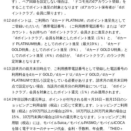
す）。ペア回線を設定しない場合は、「ドコモ光のdアカウント登録」を
することでポイント進呈の対象となります（dアカウント保有者が「dポ
イントクラブ」会員に限ります）。
dポイントは、ご利用の「dカード PLATINUM」のポイント進呈先として
ご登録いただいた「携帯電話番号」（ご利用携帯電話番号）または「dア
カウント」をお持ちの「dポイントクラブ」会員さまに進呈されます。
「dポイントクラブ」会員を対象としたポイント進呈（1％）と、「dカー
ド PLATINUM特典」としてのポイント進呈（最大19％）、「dカード
GOLD特典」としてのポイント進呈（9％）、「dカード GOLD U特典」と
してのポイント進呈（4％）の合計が、「dポイントクラブ」のランク判
定対象となります。
請求月の前月末日時点で、ご利用携帯電話番号として登録した電話番号の
利用料金をdカード GOLD／dカード U／dカード GOLD／dカード
PLATINUMで支払う設定をしている必要があります。請求月の前月末日時
点で設定がない場合、当該月の前月分の利用料金については、「dポイン
トクラブ」会員を対象としたポイント還元（1％）のみ適用されます。
2年目以降の還元率は、ポイントが付与される前々月16日～前月15日のシ
ョッピングご利用金額（税込）に応じて変更します。ショッピングご利用
額（税込）が20万円以上の場合は20％、10万円以上20万円未満の場合は
15％、10万円未満の場合は10％の還元率となります。ショッピングご利
用額（税込）には、モバイルSuica／モバイルPASMO／モバイルICOCA
を除く電子マネーのチャージ代金、金利・手数料、年会費、「THEO＋