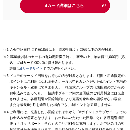
dカード詳細はこちら
入会申込日時点で満18歳以上（高校生除く）29歳以下の方が対象。
満30歳以降のカードの有効期限満了時に、審査の上、年会費11,000円（税
込） のdカード GOLDに切り替わります。
詳細は
dカードサイト
でご確認ください。
ドコモのケータイ回線をお持ちの方が対象となります。期間・用途限定のd
ポイントはご利用になれません。一度お申込みいただいたdポイント充当の
キャンセル・変更はできません。一括請求グループの代表回線の方からの
お申込みであっても、一括請求グループ内の全回線のご利用料金には充当
されません。各種割引や回線解約により充当対象料金の請求がない場合、
または最長6か月を経過した場合でも、dポイントは返還しません。
ご利用には、充当したい回線それぞれから「dポイントクラブサイト」での
お申込みが必要となります。お申込みいただいた回線ごとに各種割引適用
後（「月々サポート」含む）のご利用料金に充当します。お申込み月の翌
月請求分から適用されます。充当額がdポイント充当対象料金を超えた場