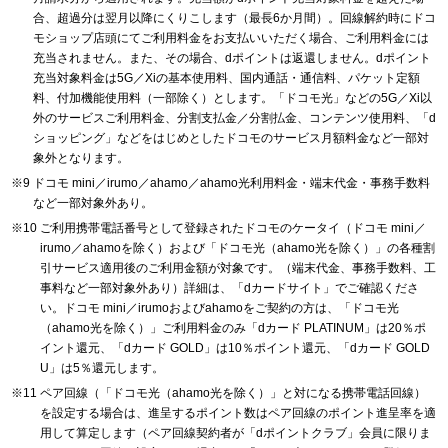
合、超過分は翌月以降にくりこします（最長6か月間）。回線解約時にドコ
モショップ店頭にてご利用料金をお支払いいただく場合、ご利用料金には
充当されません。また、その場合、dポイントは返還しません。dポイント
充当対象料金は5G／Xiの基本使用料、国内通話・通信料、パケット定額
料、付加機能使用料（一部除く）とします。「ドコモ光」などの5G／Xi以
外のサービスご利用料金、分割支払金／分割払金、コンテンツ使用料、「d
ショッピング」などをはじめとしたドコモのサービス月額料金など一部対
象外となります。
ドコモ mini／irumo／ahamo／ahamo光利用料金・端末代金・事務手数料
など一部対象外あり。
ご利用携帯電話番号として登録されたドコモのケータイ（ドコモ mini／
irumo／ahamoを除く）および「ドコモ光（ahamo光を除く）」の各種割
引サービス適用後のご利用金額が対象です。（端末代金、事務手数料、工
事料など一部対象外あり）詳細は、「dカードサイト」でご確認くださ
い。ドコモ mini／irumoおよびahamoをご契約の方は、「ドコモ光
（ahamo光を除く）」ご利用料金のみ「dカード PLATINUM」は20％ポ
イント還元、「dカード GOLD」は10％ポイント還元、「dカード GOLD
U」は5％還元します。
ペア回線（「ドコモ光（ahamo光を除く）」と対になる携帯電話回線）
を設定する場合は、進呈するポイント数はペア回線のポイント進呈率を適
用して算定します（ペア回線契約者が「dポイントクラブ」会員に限りま