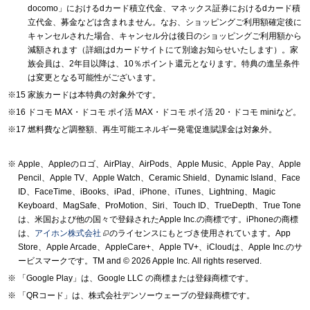
docomo」におけるdカード積立代金、マネックス証券におけるdカード積
立代金、募金などは含まれません。なお、ショッピングご利用額確定後に
キャンセルされた場合、キャンセル分は後日のショッピングご利用額から
減額されます（詳細はdカードサイトにて別途お知らせいたします）。家
族会員は、2年目以降は、10％ポイント還元となります。特典の進呈条件
は変更となる可能性がございます。
家族カードは本特典の対象外です。
ドコモ MAX・ドコモ ポイ活 MAX・ドコモ ポイ活 20・ドコモ miniなど。
燃料費など調整額、再生可能エネルギー発電促進賦課金は対象外。
Apple、Appleのロゴ、AirPlay、AirPods、Apple Music、Apple Pay、Apple
Pencil、Apple TV、Apple Watch、Ceramic Shield、Dynamic Island、Face
ID、FaceTime、iBooks、iPad、iPhone、iTunes、Lightning、Magic
Keyboard、MagSafe、ProMotion、Siri、Touch ID、TrueDepth、True Tone
は、米国および他の国々で登録されたApple Inc.の商標です。iPhoneの商標
は、
アイホン株式会社
のライセンスにもとづき使用されています。App
Store、Apple Arcade、AppleCare+、Apple TV+、iCloudは、Apple Inc.のサ
ービスマークです。TM and © 2026 Apple Inc.
All rights reserved.
「Google Play」は、Google LLC の商標または登録商標です。
「QRコード」は、株式会社デンソーウェーブの登録商標です。