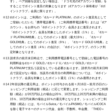
す）。ペア回線を設定しない場合は、「ドコモ光のdアカウント登録」を
することでポイント進呈の対象となります（dアカウント保有者が「dポ
イントクラブ」会員に限ります）。
dポイントは、ご利用の「dカード PLATINUM」のポイント進呈先として
ご登録いただいた「携帯電話番号」（ご利用携帯電話番号）または「dア
カウント」をお持ちの「dポイントクラブ」会員さまに進呈されます。
「dポイントクラブ」会員を対象としたポイント進呈（1％）と、「dカー
ド PLATINUM特典」としてのポイント進呈（最大19％）、「dカード
GOLD特典」としてのポイント進呈（9％）、「dカード GOLD U特典」と
してのポイント進呈（4％）の合計が、「dポイントクラブ」のランク判
定対象となります。
請求月の前月末日時点で、ご利用携帯電話番号として登録した電話番号の
利用料金をdカード GOLD／dカード U／dカード GOLD／dカード
PLATINUMで支払う設定をしている必要があります。請求月の前月末日時
点で設定がない場合、当該月の前月分の利用料金については、「dポイン
トクラブ」会員を対象としたポイント還元（1％）のみ適用されます。
2年目以降の還元率は、ポイントが付与される前々月16日～前月15日のシ
ョッピングご利用金額（税込）に応じて変更します。ショッピングご利用
額（税込）が20万円以上の場合は20％、10万円以上20万円未満の場合は
15％、10万円未満の場合は10％の還元率となります。ショッピングご利
用額（税込）には、モバイルSuica／モバイルPASMO／モバイルICOCA
を除く電子マネーのチャージ代金、金利・手数料、年会費、「THEO＋