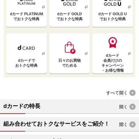
dカード PLATINUM
dカード GOLD
dカード GOLD U
で
おトクな特典
で
おトクな特典
で
おトクな特典
dカード
dカードで
日々のお買物
会員だけの
おトクな特典
でためる
キャンペーン
・お得な情報
すべて
開く
dカードの特長
開く
組み合わせておトクなサービスをご紹介！
開く