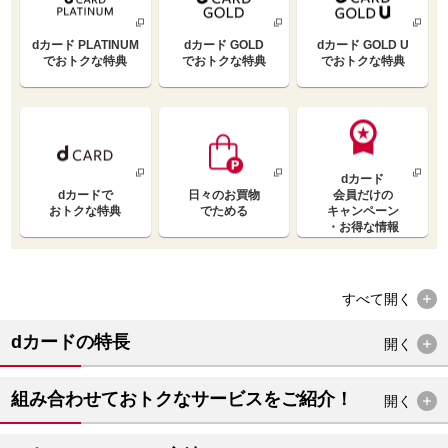
dカード PLATINUM
dカード GOLD
dカード GOLD U
で
おトクな特典
で
おトクな特典
で
おトクな特典
dカード
dカードで
日々のお買物
会員だけの
おトクな特典
でためる
キャンペーン
・お得な情報
すべて
開く
dカードの特長
開く
組み合わせておトクなサービスをご紹介！
開く