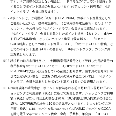
す）。ペア回線を設定しない場合は、「ドコモ光のdアカウント登録」を
することでポイント進呈の対象となります（dアカウント保有者が「dポ
イントクラブ」会員に限ります）。
dポイントは、ご利用の「dカード PLATINUM」のポイント進呈先として
ご登録いただいた「携帯電話番号」（ご利用携帯電話番号）または「dア
カウント」をお持ちの「dポイントクラブ」会員さまに進呈されます。
「dポイントクラブ」会員を対象としたポイント進呈（1％）と、「dカー
ド PLATINUM特典」としてのポイント進呈（最大19％）、「dカード
GOLD特典」としてのポイント進呈（9％）、「dカード GOLD U特典」と
してのポイント進呈（4％）の合計が、「dポイントクラブ」のランク判
定対象となります。
請求月の前月末日時点で、ご利用携帯電話番号として登録した電話番号の
利用料金をdカード GOLD／dカード U／dカード GOLD／dカード
PLATINUMで支払う設定をしている必要があります。請求月の前月末日時
点で設定がない場合、当該月の前月分の利用料金については、「dポイン
トクラブ」会員を対象としたポイント還元（1％）のみ適用されます。
2年目以降の還元率は、ポイントが付与される前々月16日～前月15日のシ
ョッピングご利用金額（税込）に応じて変更します。ショッピングご利用
額（税込）が20万円以上の場合は20％、10万円以上20万円未満の場合は
15％、10万円未満の場合は10％の還元率となります。ショッピングご利
用額（税込）には、モバイルSuica／モバイルPASMO／モバイルICOCA
を除く電子マネーのチャージ代金、金利・手数料、年会費、「THEO＋