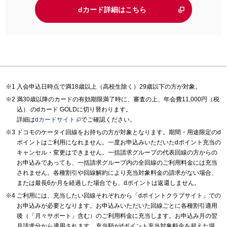
dカード詳細はこちら
入会申込日時点で満18歳以上（高校生除く）29歳以下の方が対象。
満30歳以降のカードの有効期限満了時に、審査の上、年会費11,000円（税
込） のdカード GOLDに切り替わります。
詳細は
dカードサイト
でご確認ください。
ドコモのケータイ回線をお持ちの方が対象となります。期間・用途限定のd
ポイントはご利用になれません。一度お申込みいただいたdポイント充当の
キャンセル・変更はできません。一括請求グループの代表回線の方からの
お申込みであっても、一括請求グループ内の全回線のご利用料金には充当
されません。各種割引や回線解約により充当対象料金の請求がない場合、
または最長6か月を経過した場合でも、dポイントは返還しません。
ご利用には、充当したい回線それぞれから「dポイントクラブサイト」での
お申込みが必要となります。お申込みいただいた回線ごとに各種割引適用
後（「月々サポート」含む）のご利用料金に充当します。お申込み月の翌
月請求分から適用されます。充当額がdポイント充当対象料金を超えた場