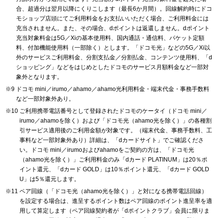
合、超過分は翌月以降にくりこします（最長6か月間）。回線解約時にドコ
モショップ店頭にてご利用料金をお支払いいただく場合、ご利用料金には
充当されません。また、その場合、dポイントは返還しません。dポイント
充当対象料金は5G／Xiの基本使用料、国内通話・通信料、パケット定額
料、付加機能使用料（一部除く）とします。「ドコモ光」などの5G／Xi以
外のサービスご利用料金、分割支払金／分割払金、コンテンツ使用料、「d
ショッピング」などをはじめとしたドコモのサービス月額料金など一部対
象外となります。
ドコモ mini／irumo／ahamo／ahamo光利用料金・端末代金・事務手数料
など一部対象外あり。
ご利用携帯電話番号として登録されたドコモのケータイ（ドコモ mini／
irumo／ahamoを除く）および「ドコモ光（ahamo光を除く）」の各種割
引サービス適用後のご利用金額が対象です。（端末代金、事務手数料、工
事料など一部対象外あり）詳細は、「dカードサイト」でご確認くださ
い。ドコモ mini／irumoおよびahamoをご契約の方は、「ドコモ光
（ahamo光を除く）」ご利用料金のみ「dカード PLATINUM」は20％ポ
イント還元、「dカード GOLD」は10％ポイント還元、「dカード GOLD
U」は5％還元します。
ペア回線（「ドコモ光（ahamo光を除く）」と対になる携帯電話回線）
を設定する場合は、進呈するポイント数はペア回線のポイント進呈率を適
用して算定します（ペア回線契約者が「dポイントクラブ」会員に限りま