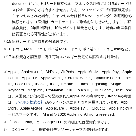
docomo」におけるdカード積立代金、マネックス証券におけるdカード積
立代金、募金などは含まれません。なお、ショッピングご利用額確定後に
キャンセルされた場合、キャンセル分は後日のショッピングご利用額から
減額されます（詳細はdカードサイトにて別途お知らせいたします）。家
族会員は、2年目以降は、10％ポイント還元となります。特典の進呈条件
は変更となる可能性がございます。
家族カードは本特典の対象外です。
ドコモ MAX・ドコモ ポイ活 MAX・ドコモ ポイ活 20・ドコモ miniなど。
燃料費など調整額、再生可能エネルギー発電促進賦課金は対象外。
Apple、Appleのロゴ、AirPlay、AirPods、Apple Music、Apple Pay、Apple
Pencil、Apple TV、Apple Watch、Ceramic Shield、Dynamic Island、Face
ID、FaceTime、iBooks、iPad、iPhone、iTunes、Lightning、Magic
Keyboard、MagSafe、ProMotion、Siri、Touch ID、TrueDepth、True Tone
は、米国および他の国々で登録されたApple Inc.の商標です。iPhoneの商標
は、
アイホン株式会社
のライセンスにもとづき使用されています。App
Store、Apple Arcade、AppleCare+、Apple TV+、iCloudは、Apple Inc.のサ
ービスマークです。TM and © 2026 Apple Inc.
All rights reserved.
「Google Play」は、Google LLC の商標または登録商標です。
「QRコード」は、株式会社デンソーウェーブの登録商標です。