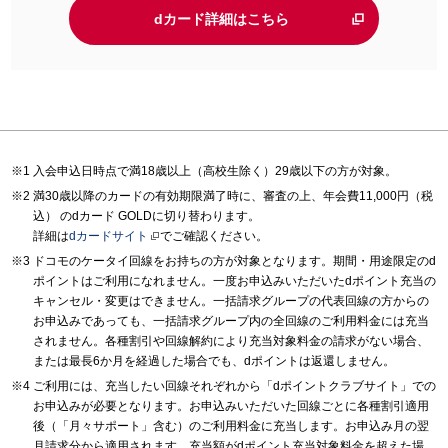
dカード詳細はこちら
入会申込日時点で満18歳以上（高校生除く）29歳以下の方が対象。
満30歳以降のカードの有効期限満了時に、審査の上、年会費11,000円（税
込） のdカード GOLDに切り替わります。
詳細は
dカードサイト
でご確認ください。
ドコモのケータイ回線をお持ちの方が対象となります。期間・用途限定のd
ポイントはご利用になれません。一度お申込みいただいたdポイント充当の
キャンセル・変更はできません。一括請求グループの代表回線の方からの
お申込みであっても、一括請求グループ内の全回線のご利用料金には充当
されません。各種割引や回線解約により充当対象料金の請求がない場合、
または最長6か月を経過した場合でも、dポイントは返還しません。
ご利用には、充当したい回線それぞれから「dポイントクラブサイト」での
お申込みが必要となります。お申込みいただいた回線ごとに各種割引適用
後（「月々サポート」含む）のご利用料金に充当します。お申込み月の翌
月請求分から適用されます。充当額がdポイント充当対象料金を超えた場