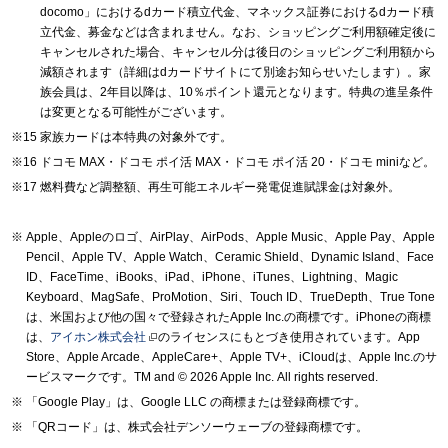
docomo」におけるdカード積立代金、マネックス証券におけるdカード積
立代金、募金などは含まれません。なお、ショッピングご利用額確定後に
キャンセルされた場合、キャンセル分は後日のショッピングご利用額から
減額されます（詳細はdカードサイトにて別途お知らせいたします）。家
族会員は、2年目以降は、10％ポイント還元となります。特典の進呈条件
は変更となる可能性がございます。
家族カードは本特典の対象外です。
ドコモ MAX・ドコモ ポイ活 MAX・ドコモ ポイ活 20・ドコモ miniなど。
燃料費など調整額、再生可能エネルギー発電促進賦課金は対象外。
Apple、Appleのロゴ、AirPlay、AirPods、Apple Music、Apple Pay、Apple
Pencil、Apple TV、Apple Watch、Ceramic Shield、Dynamic Island、Face
ID、FaceTime、iBooks、iPad、iPhone、iTunes、Lightning、Magic
Keyboard、MagSafe、ProMotion、Siri、Touch ID、TrueDepth、True Tone
は、米国および他の国々で登録されたApple Inc.の商標です。iPhoneの商標
は、
アイホン株式会社
のライセンスにもとづき使用されています。App
Store、Apple Arcade、AppleCare+、Apple TV+、iCloudは、Apple Inc.のサ
ービスマークです。TM and © 2026 Apple Inc.
All rights reserved.
「Google Play」は、Google LLC の商標または登録商標です。
「QRコード」は、株式会社デンソーウェーブの登録商標です。