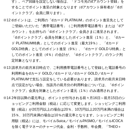
す）。ペア回線を設定しない場合は、「ドコモ光のdアカウント登録」を
することでポイント進呈の対象となります（dアカウント保有者が「dポ
イントクラブ」会員に限ります）。
dポイントは、ご利用の「dカード PLATINUM」のポイント進呈先として
ご登録いただいた「携帯電話番号」（ご利用携帯電話番号）または「dア
カウント」をお持ちの「dポイントクラブ」会員さまに進呈されます。
「dポイントクラブ」会員を対象としたポイント進呈（1％）と、「dカー
ド PLATINUM特典」としてのポイント進呈（最大19％）、「dカード
GOLD特典」としてのポイント進呈（9％）、「dカード GOLD U特典」と
してのポイント進呈（4％）の合計が、「dポイントクラブ」のランク判
定対象となります。
請求月の前月末日時点で、ご利用携帯電話番号として登録した電話番号の
利用料金をdカード GOLD／dカード U／dカード GOLD／dカード
PLATINUMで支払う設定をしている必要があります。請求月の前月末日時
点で設定がない場合、当該月の前月分の利用料金については、「dポイン
トクラブ」会員を対象としたポイント還元（1％）のみ適用されます。
2年目以降の還元率は、ポイントが付与される前々月16日～前月15日のシ
ョッピングご利用金額（税込）に応じて変更します。ショッピングご利用
額（税込）が20万円以上の場合は20％、10万円以上20万円未満の場合は
15％、10万円未満の場合は10％の還元率となります。ショッピングご利
用額（税込）には、モバイルSuica／モバイルPASMO／モバイルICOCA
を除く電子マネーのチャージ代金、金利・手数料、年会費、「THEO＋