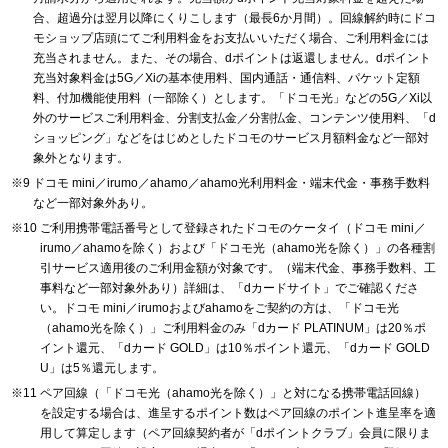
合、超過分は翌月以降にくりこします（最長6か月間）。回線解約時にドコ
モショップ店頭にてご利用料金をお支払いいただく場合、ご利用料金には
充当されません。また、その場合、dポイントは返還しません。dポイント
充当対象料金は5G／Xiの基本使用料、国内通話・通信料、パケット定額
料、付加機能使用料（一部除く）とします。「ドコモ光」などの5G／Xi以
外のサービスご利用料金、分割支払金／分割払金、コンテンツ使用料、「d
ショッピング」などをはじめとしたドコモのサービス月額料金など一部対
象外となります。
ドコモ mini／irumo／ahamo／ahamo光利用料金・端末代金・事務手数料
など一部対象外あり。
ご利用携帯電話番号として登録されたドコモのケータイ（ドコモ mini／
irumo／ahamoを除く）および「ドコモ光（ahamo光を除く）」の各種割
引サービス適用後のご利用金額が対象です。（端末代金、事務手数料、工
事料など一部対象外あり）詳細は、「dカードサイト」でご確認くださ
い。ドコモ mini／irumoおよびahamoをご契約の方は、「ドコモ光
（ahamo光を除く）」ご利用料金のみ「dカード PLATINUM」は20％ポ
イント還元、「dカード GOLD」は10％ポイント還元、「dカード GOLD
U」は5％還元します。
ペア回線（「ドコモ光（ahamo光を除く）」と対になる携帯電話回線）
を設定する場合は、進呈するポイント数はペア回線のポイント進呈率を適
用して算定します（ペア回線契約者が「dポイントクラブ」会員に限りま