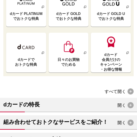
dカード PLATINUM
dカード GOLD
dカード GOLD U
で
おトクな特典
で
おトクな特典
で
おトクな特典
dカード
dカードで
日々のお買物
会員だけの
おトクな特典
でためる
キャンペーン
・お得な情報
すべて
開く
dカードの特長
開く
組み合わせておトクなサービスをご紹介！
開く