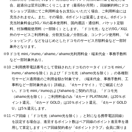
合、超過分は翌月以降にくりこします（最長6か月間）。回線解約時にドコ
モショップ店頭にてご利用料金をお支払いいただく場合、ご利用料金には
充当されません。また、その場合、dポイントは返還しません。dポイント
充当対象料金は5G／Xiの基本使用料、国内通話・通信料、パケット定額
料、付加機能使用料（一部除く）とします。「ドコモ光」などの5G／Xi以
外のサービスご利用料金、分割支払金／分割払金、コンテンツ使用料、「d
ショッピング」などをはじめとしたドコモのサービス月額料金など一部対
象外となります。
ドコモ mini／irumo／ahamo／ahamo光利用料金・端末代金・事務手数料
など一部対象外あり。
ご利用携帯電話番号として登録されたドコモのケータイ（ドコモ mini／
irumo／ahamoを除く）および「ドコモ光（ahamo光を除く）」の各種割
引サービス適用後のご利用金額が対象です。（端末代金、事務手数料、工
事料など一部対象外あり）詳細は、「dカードサイト」でご確認くださ
い。ドコモ mini／irumoおよびahamoをご契約の方は、「ドコモ光
（ahamo光を除く）」ご利用料金のみ「dカード PLATINUM」は20％ポ
イント還元、「dカード GOLD」は10％ポイント還元、「dカード GOLD
U」は5％還元します。
ペア回線（「ドコモ光（ahamo光を除く）」と対になる携帯電話回線）
を設定する場合は、進呈するポイント数はペア回線のポイント進呈率を適
用して算定します（ペア回線契約者が「dポイントクラブ」会員に限りま