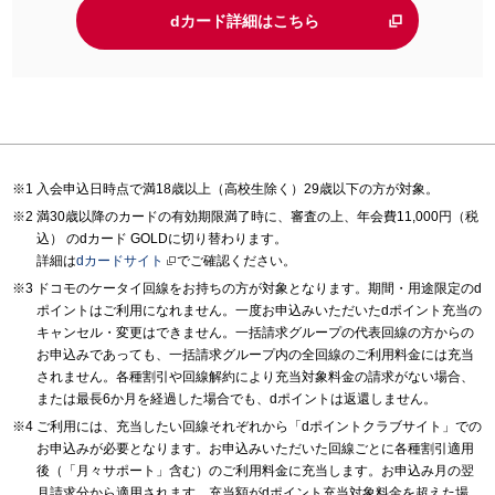
dカード詳細はこちら
入会申込日時点で満18歳以上（高校生除く）29歳以下の方が対象。
満30歳以降のカードの有効期限満了時に、審査の上、年会費11,000円（税
込） のdカード GOLDに切り替わります。
詳細は
dカードサイト
でご確認ください。
ドコモのケータイ回線をお持ちの方が対象となります。期間・用途限定のd
ポイントはご利用になれません。一度お申込みいただいたdポイント充当の
キャンセル・変更はできません。一括請求グループの代表回線の方からの
お申込みであっても、一括請求グループ内の全回線のご利用料金には充当
されません。各種割引や回線解約により充当対象料金の請求がない場合、
または最長6か月を経過した場合でも、dポイントは返還しません。
ご利用には、充当したい回線それぞれから「dポイントクラブサイト」での
お申込みが必要となります。お申込みいただいた回線ごとに各種割引適用
後（「月々サポート」含む）のご利用料金に充当します。お申込み月の翌
月請求分から適用されます。充当額がdポイント充当対象料金を超えた場