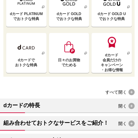
dカード PLATINUM
dカード GOLD
dカード GOLD U
で
おトクな特典
で
おトクな特典
で
おトクな特典
dカード
dカードで
日々のお買物
会員だけの
おトクな特典
でためる
キャンペーン
・お得な情報
すべて
開く
dカードの特長
開く
組み合わせておトクなサービスをご紹介！
開く