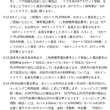
す）。ペア回線を設定しない場合は、「ドコモ光のdアカウント登録」を
することでポイント進呈の対象となります（dアカウント保有者が「dポ
イントクラブ」会員に限ります）。
dポイントは、ご利用の「dカード PLATINUM」のポイント進呈先として
ご登録いただいた「携帯電話番号」（ご利用携帯電話番号）または「dア
カウント」をお持ちの「dポイントクラブ」会員さまに進呈されます。
「dポイントクラブ」会員を対象としたポイント進呈（1％）と、「dカー
ド PLATINUM特典」としてのポイント進呈（最大19％）、「dカード
GOLD特典」としてのポイント進呈（9％）、「dカード GOLD U特典」と
してのポイント進呈（4％）の合計が、「dポイントクラブ」のランク判
定対象となります。
請求月の前月末日時点で、ご利用携帯電話番号として登録した電話番号の
利用料金をdカード GOLD／dカード U／dカード GOLD／dカード
PLATINUMで支払う設定をしている必要があります。請求月の前月末日時
点で設定がない場合、当該月の前月分の利用料金については、「dポイン
トクラブ」会員を対象としたポイント還元（1％）のみ適用されます。
2年目以降の還元率は、ポイントが付与される前々月16日～前月15日のシ
ョッピングご利用金額（税込）に応じて変更します。ショッピングご利用
額（税込）が20万円以上の場合は20％、10万円以上20万円未満の場合は
15％、10万円未満の場合は10％の還元率となります。ショッピングご利
用額（税込）には、モバイルSuica／モバイルPASMO／モバイルICOCA
を除く電子マネーのチャージ代金、金利・手数料、年会費、「THEO＋