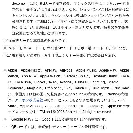
docomo」におけるdカード積立代金、マネックス証券におけるdカード積
立代金、募金などは含まれません。なお、ショッピングご利用額確定後に
キャンセルされた場合、キャンセル分は後日のショッピングご利用額から
減額されます（詳細はdカードサイトにて別途お知らせいたします）。家
族会員は、2年目以降は、10％ポイント還元となります。特典の進呈条件
は変更となる可能性がございます。
家族カードは本特典の対象外です。
ドコモ MAX・ドコモ ポイ活 MAX・ドコモ ポイ活 20・ドコモ miniなど。
燃料費など調整額、再生可能エネルギー発電促進賦課金は対象外。
Apple、Appleのロゴ、AirPlay、AirPods、Apple Music、Apple Pay、Apple
Pencil、Apple TV、Apple Watch、Ceramic Shield、Dynamic Island、Face
ID、FaceTime、iBooks、iPad、iPhone、iTunes、Lightning、Magic
Keyboard、MagSafe、ProMotion、Siri、Touch ID、TrueDepth、True Tone
は、米国および他の国々で登録されたApple Inc.の商標です。iPhoneの商標
は、
アイホン株式会社
のライセンスにもとづき使用されています。App
Store、Apple Arcade、AppleCare+、Apple TV+、iCloudは、Apple Inc.のサ
ービスマークです。TM and © 2026 Apple Inc.
All rights reserved.
「Google Play」は、Google LLC の商標または登録商標です。
「QRコード」は、株式会社デンソーウェーブの登録商標です。