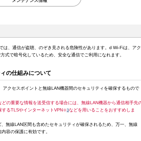
メンテナンス情報
トでは、通信が盗聴、のぞき見される危険性があります。d Wi-Fiは、アク
2方式で暗号化しているため、安全な通信でご利用になれます。
リティの仕組みについて
能は、アクセスポイントと無線LAN機器間のセキュリティを確保するもので
などの重要な情報を送受信する場合には、無線LAN機器から通信相手先
するTLSやインターネットVPN
などを用いることをおすすめしま
※
3
れば、無線LAN区間も含めたセキュリティが確保されるため、万一、無線
信内容の保護に有効です。