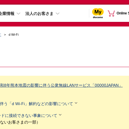
企業情報
法人のお客さま
Online
す
d Wi-Fi
8年熊本地震の影響に伴う公衆無線LANサービス「00000JAPAN」

伴う「d Wi-Fi」解約などの影響について

トモードに接続できない事象について
ないお客さまの一部）