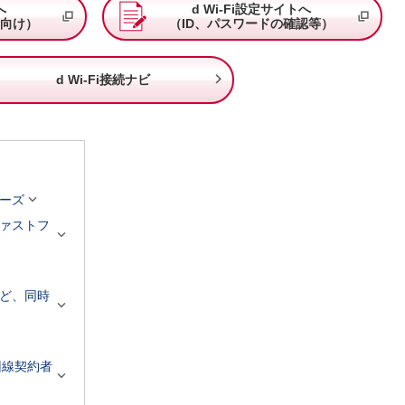
へ
d Wi-Fi設定サイトへ
向け）
（ID、パスワードの確認等）

d Wi-Fi接続ナビ

ーズ
ァストフ

ど、同時

回線契約者
