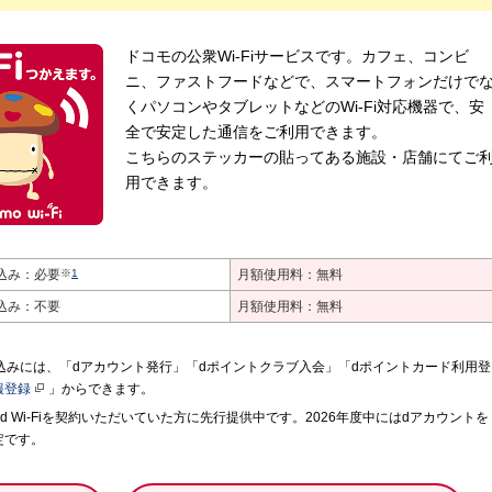
ドコモの公衆Wi-Fiサービスです。カフェ、コンビ
ニ、ファストフードなどで、スマートフォンだけで
くパソコンやタブレットなどのWi-Fi対応機器で、安
全で安定した通信をご利用できます。
こちらのステッカーの貼ってある施設・店舗にてご
用できます。
込み：必要
※
1
月額使用料：無料
込み：不要
月額使用料：無料
お申込みには、「dアカウント発行」「dポイントクラブ入会」「dポイントカード利用登
報登録
」からできます。
にd Wi-Fiを契約いただいていた方に先行提供中です。2026年度中にはdアカウントを
定です。