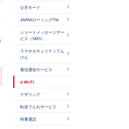
公共モード
JAPANローミングTM
な
ショートメッセージサー
ビス（SMS）
利
スマホセキュリティてん
けん
着信通知サービス
d Wi-Fi
テザリング
転送でんわサービス
特番通話