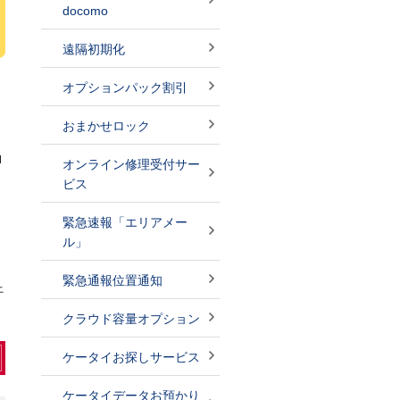
docomo
遠隔初期化
オプションパック割引
おまかせロック
d
オンライン修理受付サー
ビス
こ
だ
緊急速報「エリアメー
ル」
緊急通報位置通知
上
クラウド容量オプション
ケータイお探しサービス
ケータイデータお預かり