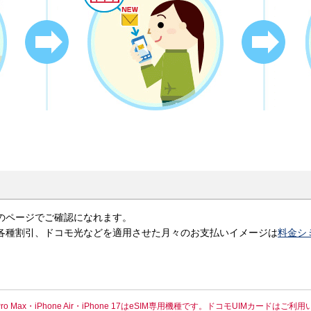
のページでご確認になれます。
金、各種割引、ドコモ光などを適用させた月々のお支払いイメージは
料金シ
one 17 Pro Max・iPhone Air・iPhone 17はeSIM専用機種です。ドコモUIMカード