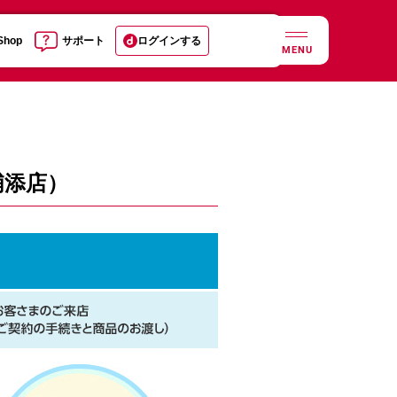
 Shop
サポート
ログインする
MENU
浦添店）