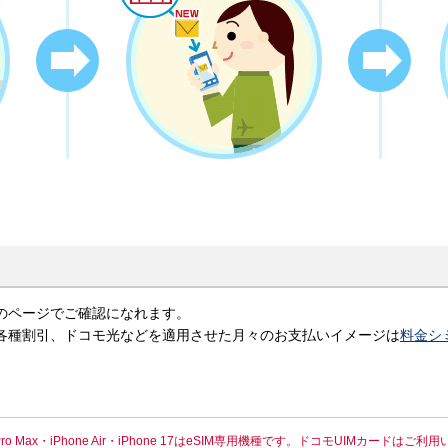
のページでご確認になれます。
金、各種割引、ドコモ光などを適用させた月々のお支払いイメージは
料金シ
one 17 Pro Max・iPhone Air・iPhone 17はeSIM専用機種です。ドコモUIMカード