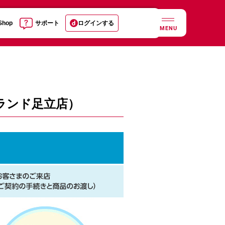
 Shop
サポート
ログインする
MENU
ランド足立店）