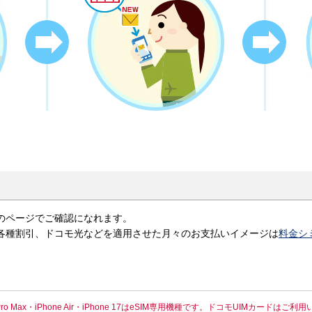
のページでご確認になれます。
金、各種割引、ドコモ光などを適用させた月々のお支払いイメージは
料金シ
one 17 Pro Max・iPhone Air・iPhone 17はeSIM専用機種です。ドコモUIMカード