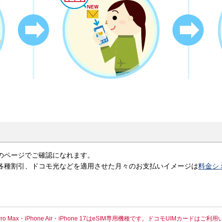
のページでご確認になれます。
金、各種割引、ドコモ光などを適用させた月々のお支払いイメージは
料金シ
one 17 Pro Max・iPhone Air・iPhone 17はeSIM専用機種です。ドコモUIMカード