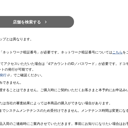

店舗を検索する
ップとは異なります。
「ネットワーク暗証番号」が必要です。ネットワーク暗証番号については
こちら
を
境にてアクセスいただいた場合は「dアカウントのID／パスワード」が必要です。ドコ
ントの発行が可能です。
ト発行
」でご確認ください。
みできません。
渡することはできません。ご購入時にご契約いただくお客さまと本予約にお申込み
たは当社の審査結果によっては本商品の購入ができない場合があります。
7時までシステムメンテナンスのため受付けできません。メンテナンス時間は変更にな
品入荷のご連絡時にご案内させていただきます。事前にお知りになりたい場合はお