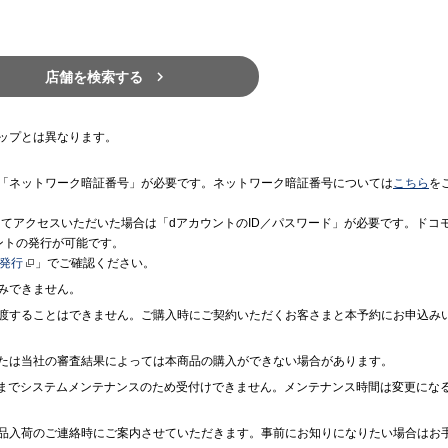

店舗を検索する
ップとは異なります。
「ネットワーク暗証番号」が必要です。ネットワーク暗証番号については
こちら
を
境にてアクセスいただいた場合は「dアカウントのID／パスワード」が必要です。ドコ
ントの発行が可能です。
ト発行
」でご確認ください。
みできません。
渡することはできません。ご購入時にご契約いただくお客さまと本予約にお申込み
たは当社の審査結果によっては本商品の購入ができない場合があります。
7時までシステムメンテナンスのため受付けできません。メンテナンス時間は変更にな
品入荷のご連絡時にご案内させていただきます。事前にお知りになりたい場合はお