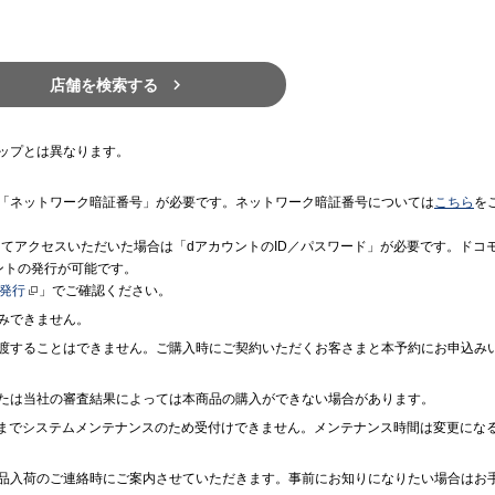

店舗を検索する
ップとは異なります。
「ネットワーク暗証番号」が必要です。ネットワーク暗証番号については
こちら
を
境にてアクセスいただいた場合は「dアカウントのID／パスワード」が必要です。ドコ
ントの発行が可能です。
ト発行
」でご確認ください。
みできません。
渡することはできません。ご購入時にご契約いただくお客さまと本予約にお申込み
たは当社の審査結果によっては本商品の購入ができない場合があります。
7時までシステムメンテナンスのため受付けできません。メンテナンス時間は変更にな
品入荷のご連絡時にご案内させていただきます。事前にお知りになりたい場合はお