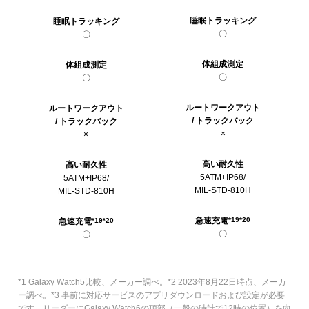
睡眠トラッキング
睡眠トラッキング
〇
〇
体組成測定
体組成測定
〇
〇
ルートワークアウト
ルートワークアウト
/ トラックバック
/ トラックバック
×
×
高い耐久性
高い耐久性
5ATM+IP68/
5ATM+IP68/
MIL-STD-810H
MIL-STD-810H
急速充電
*19
*20
急速充電
*19
*20
〇
〇
*1 Galaxy Watch5比較、メーカー調べ。*2 2023年8月22日時点、メーカ
ー調べ。*3 事前に対応サービスのアプリダウンロードおよび設定が必要
です。リーダーにGalaxy Watch6の頂部（一般の時計で12時の位置）を向