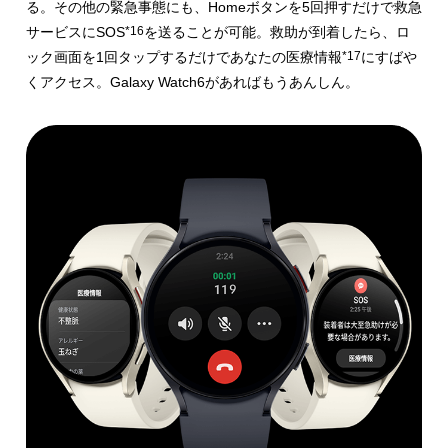
る。
その他の緊急事態にも、Homeボタンを5回押すだけで救急
サービスにSOS
*16
を送ることが可能。救助が到着したら、ロ
ック画面を1回タップするだけであなたの医療情報
*17
にすばや
くアクセス。Galaxy Watch6があれば
もうあんしん。