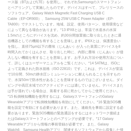
ース版（BTおよびLTE）を使用し、それぞれSamsungのスマートフォン
とペアリングして実施したものです。デバイスはすべて、プレリリースの
ソフトウェア、Galaxy Watch Magnetic Fast Charging USB C
Cable（EP-OR900）、Samsung 25W USB C Power Adapter（EP-
TA800）でテストしています。地域、設定、使用パターン、使用環境など
によって異なる場合があります。*13 IPX8とは、常温で水道水の水深
1.5mのところにデバイスを沈め、約30分間放置後に取り出したときに通
信機器としての機能を有することを意味します。IP6Xとは、保護度合い
を指し、直径75µm以下の塵埃（じんあい）が入った装置にデバイスを8
時間入れてかくはんさせ、取り出した時に、内部に塵埃（じんあい）が侵
入しない機能を有することを意味します。お手入れ方法や使用方法につい
て、詳しくはユーザーマニュアルをご覧ください。*14 5ATMは、ISOに
よって定義された防水規格（ISO 22810）です。これは、デバイスが室温
で10分間、50mの静水圧シミュレーションに耐えられることを示すもの
で、水深50mで防水性があることを意味するものではございません。ダイ
ビングや高圧水域でのアクティビティには適していません。デバイスまた
は手が濡れている場合は、装着する前に乾かしてからご使用ください。
*15 転倒検知機能を使用するには、GalaxyスマートフォンのGalaxy
Wearableアプリで転倒検知機能を有効にしてください。*16 緊急SOS機
能を設定で有効にする必要があります。また、連絡先を事前に設定する必
要があります。緊急SOS機能の緊急通話をするにはネットワーク接続ま
たはGalaxyスマートフォンとのペアリングが必要です。*17 Galaxy
Wearableアプリから情報の事前登録が必要です。 また、Galaxy
Watch6、Samsung Healthアプリ、関連するソフトウェアから収集した情