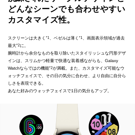
どんなシーンでも合わせやすい
カスタマイズ性。
スクリーンは大きく
*1
、ベゼルは薄く
*1
、画面表示領域が過去
最大
*2
に。
腕時計から余分なものを取り除いたスタイリッシュな円形デザ
インは、
スリムかつ軽量で快適な装着感ながらも、Galaxy
Watchならではの
機能
*2
が満載。また、カスタマイズ可能なウ
ォッチフェイスで、
その日の気分に合わせ、より自由に自分ら
しさを表現できる。
あなた好みのウォッチフェイスで1日の気分もアップ。