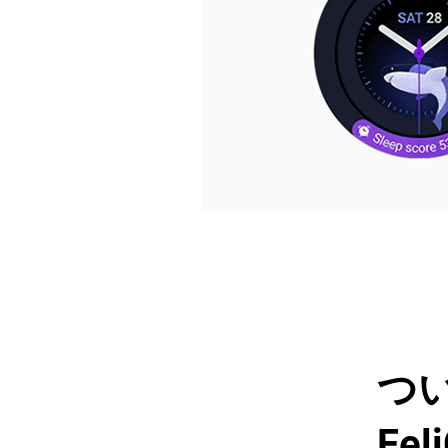
つい
Fe