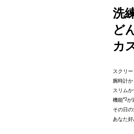
洗
ど
カ
スクリー
腕時計か
スリムかつ
*2
機能
が
その日の
あなた好