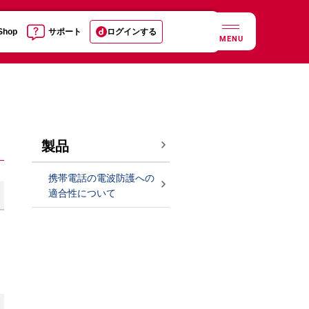
 Shop
サポート
ログインする
MENU
製品
携帯電話の電波防護への
適合性について