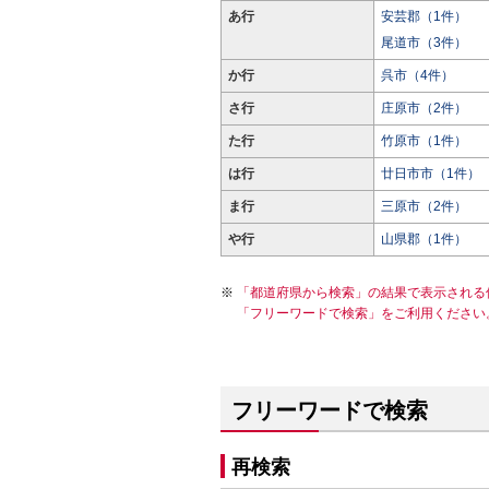
あ行
安芸郡（1件）
尾道市（3件）
か行
呉市（4件）
さ行
庄原市（2件）
た行
竹原市（1件）
は行
廿日市市（1件）
ま行
三原市（2件）
や行
山県郡（1件）
「都道府県から検索」の結果で表示される
「フリーワードで検索」をご利用ください
フリーワードで検索
再検索