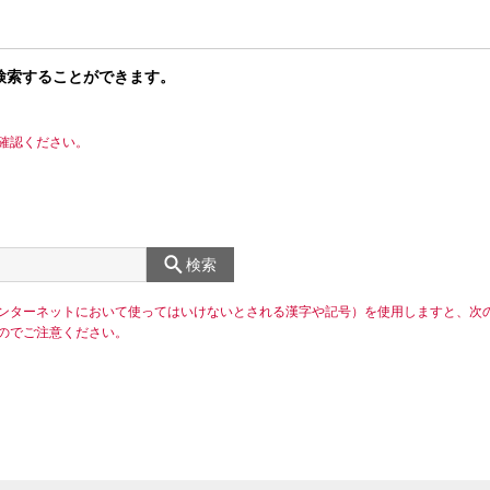
検索することができます。
確認ください。
検索
ンターネットにおいて使ってはいけないとされる漢字や記号）を使用しますと、次
のでご注意ください。