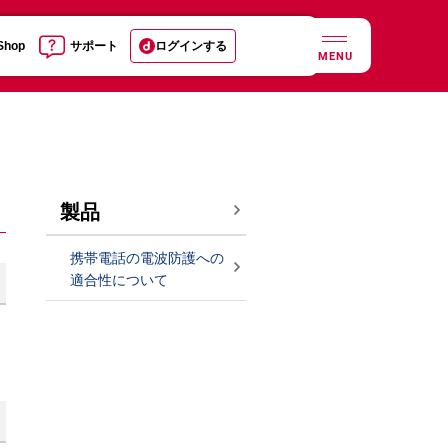
 Shop
サポート
ログインする
MENU
製品
携帯電話の電波防護への
適合性について