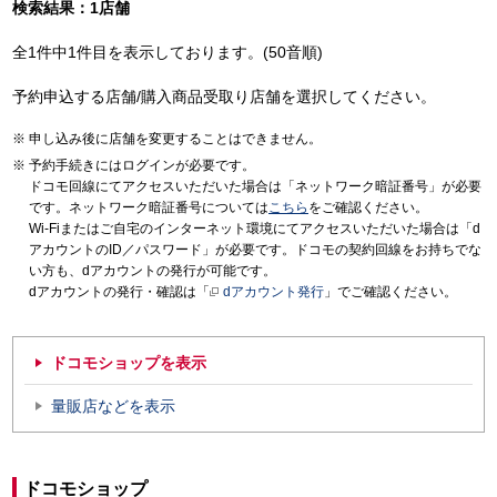
検索結果：1店舗
全1件中1件目を表示しております。(50音順)
予約申込する店舗/購入商品受取り店舗を選択してください。
申し込み後に店舗を変更することはできません。
予約手続きにはログインが必要です。
ドコモ回線にてアクセスいただいた場合は「ネットワーク暗証番号」が必要
です。ネットワーク暗証番号については
こちら
をご確認ください。
Wi-Fiまたはご自宅のインターネット環境にてアクセスいただいた場合は「d
アカウントのID／パスワード」が必要です。ドコモの契約回線をお持ちでな
い方も、dアカウントの発行が可能です。
dアカウントの発行・確認は「
dアカウント発行
」でご確認ください。
ドコモショップを表示
量販店などを表示
ドコモショップ