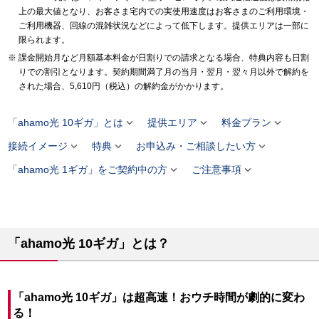
上の最大値となり、お客さま宅内での実使用速度はお客さまのご利用環境・
ご利用機器、回線の混雑状況などによって低下します。提供エリアは一部に
限られます。
課金開始月など月額基本料金が日割りでの請求となる場合、特典内容も日割
りでの割引となります。契約期間満了月の当月・翌月・翌々月以外で解約を
された場合、5,610円（税込）の解約金がかかります。



「ahamo光 10ギガ」とは
提供エリア
料金プラン



接続イメージ
特典
お申込み・ご相談したい方


「ahamo光 1ギガ」をご契約中の方
ご注意事項
「ahamo光 10ギガ」とは？
「ahamo光 10ギガ」は超高速！おウチ時間が劇的に変わ
る！