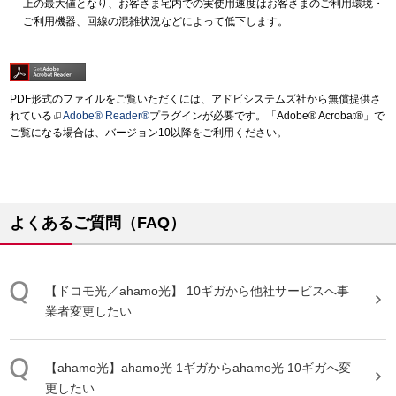
上の最大値となり、お客さま宅内での実使用速度はお客さまのご利用環境・
ご利用機器、回線の混雑状況などによって低下します。
PDF形式のファイルをご覧いただくには、アドビシステムズ社から無償提供さ
れている
Adobe® Reader®
プラグインが必要です。「Adobe® Acrobat®」で
ご覧になる場合は、バージョン10以降をご利用ください。
よくあるご質問（FAQ）
【ドコモ光／
ahamo
光
】
10ギガ
から他社サービスへ事
業者変更したい
【
ahamo
光
】
ahamo
光
1ギガから
ahamo
光
10ギガ
へ変
更したい