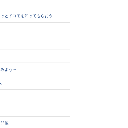
もっとドコモを知ってもらおう～
てみよう～
入
を開催