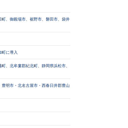
田町、御殿場市、裾野市、磐田市、袋井
加町に導入
越町、北牟婁郡紀北町、静岡県浜松市、
・豊明市・北名古屋市・西春日井郡豊山