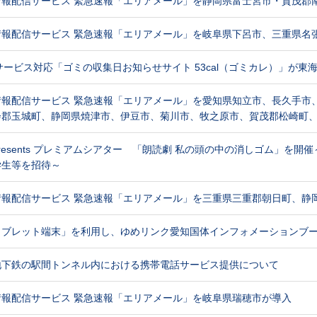
情報配信サービス 緊急速報「エリアメール」を静岡県富士宮市・賀茂郡
情報配信サービス 緊急速報「エリアメール」を岐阜県下呂市、三重県名
サービス対応「ゴミの収集日お知らせサイト 53cal（ゴミカレ）」が東海
情報配信サービス 緊急速報「エリアメール」を愛知県知立市、長久手市
会郡玉城町、静岡県焼津市、伊豆市、菊川市、牧之原市、賀茂郡松崎町
presents プレミアムシアター 「朗読劇 私の頭の中の消しゴム」を
学生等を招待～
情報配信サービス 緊急速報「エリアメール」を三重県三重郡朝日町、静
タブレット端末」を利用し、ゆめリンク愛知国体インフォメーションブ
地下鉄の駅間トンネル内における携帯電話サービス提供について
情報配信サービス 緊急速報「エリアメール」を岐阜県瑞穂市が導入