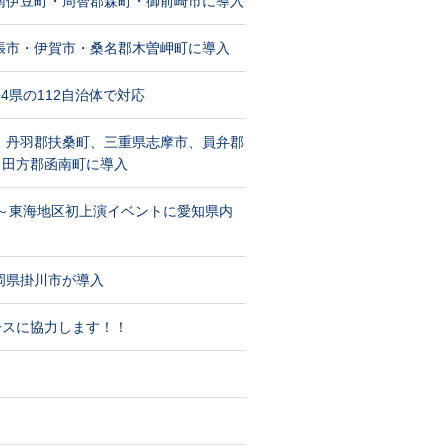
南伊豆町・周智郡森町・御前崎市に導入
張市・伊賀市・桑名郡木曽岬町に導入
4県の112自治体で対応
、丹羽郡扶桑町、三重県志摩市、員弁郡
、田方郡函南町に導入
開催～東海地区初上演イベントに愛知県内
岡県掛川市が導入
ースに協力します！！