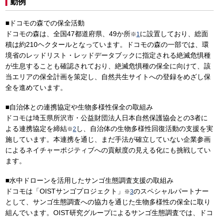
動例
■ドコモの森での保全活動
ドコモの森は、全国47都道府県、49か所
に設置しており、総面
※
1
積は約210ヘクタールとなっています。ドコモの森の一部では、環
境省のレッドリスト・レッドデータブックに指定される絶滅危惧種
が生息することも確認されており、絶滅危惧種の保全に向けて、該
当エリアの保全計画を策定し、自然共生サイトへの登録をめざし保
全を進めています。
■自治体との連携協定や生物多様性保全の取組み
ドコモは埼玉県所沢市・公益財団法人日本自然保護協会との3者に
よる連携協定を締結
し、自治体の生物多様性回復活動の支援を実
※
2
施しています。本連携を通じ、まだ手法が確立していない企業参画
によるネイチャーポジティブへの貢献度の見える化にも挑戦してい
ます。
■水中ドローンを活用したサンゴ生態調査支援の取組み
ドコモは「OISTサンゴプロジェクト」
のスペシャルパートナー
※
3
として、サンゴ生態調査への協力を通じた生物多様性の保全に取り
組んでいます。OIST研究グループによるサンゴ生態調査では、ドコ