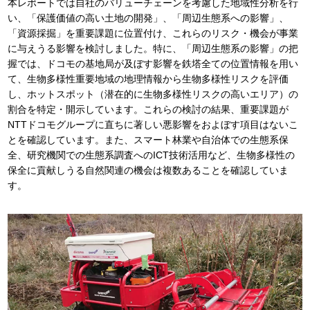
本レポートでは自社のバリューチェーンを考慮した地域性分析を行
い、「保護価値の高い土地の開発」、「周辺生態系への影響」、
「資源採掘」を重要課題に位置付け、これらのリスク・機会が事業
に与えうる影響を検討しました。特に、「周辺生態系の影響」の把
握では、ドコモの基地局が及ぼす影響を鉄塔全ての位置情報を用い
て、生物多様性重要地域の地理情報から生物多様性リスクを評価
し、ホットスポット（潜在的に生物多様性リスクの高いエリア）の
割合を特定・開示しています。これらの検討の結果、重要課題が
NTTドコモグループに直ちに著しい悪影響をおよぼす項目はないこ
とを確認しています。また、スマート林業や自治体での生態系保
全、研究機関での生態系調査へのICT技術活用など、生物多様性の
保全に貢献しうる自然関連の機会は複数あることを確認していま
す。