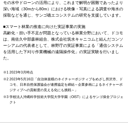
モの水中ドローンの活用により、これまで解明が困難であったより
深い海域（30mから80m）における映像・写真による調査や海水の
採取などを通じ、サンゴ礁エコシステムの研究を支援しています。
■スマート林業の推進に向けた実証事業の実施
高齢化・担い手不足が問題となっている林業分野において、ドコモ
は、南佐久中部森林組合、株式会社筑水キャニコムと結んだコンソ
ーシアムの代表者として、林野庁の実証事業による「通信システム
を活用した下刈り作業機械の遠隔操作化」の実証実験を行いまし
た。
2023年3月時点
2023年5月16日「自治体規模のネイチャーポジティブをめざし所沢市、ド
コモ、日本自然保護協会が連携協定を締結～企業参画によるネイチャーポ
ジティブへの貢献度の見える化にも挑戦～」
学校法人沖縄科学技術大学院大学学園（OIST）によるサンゴ保全プロジェ
クト