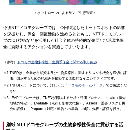
＜水中ドローンによるサンゴ生態調査＞
今後NTTドコモグループでは、今回特定したホットスポットの影響
を深掘りし、保全・回復活動を進めるとともに、NTTドコモグルー
プのICT技術などを活用した社会全体の持続的な発展と地球環境保
全に貢献するアクションを実施してまいります。
（参考）
ドコモの生物多様性・生態系保全に関する取り組み
TNFDは、企業が自然資本及び生物多様性に関するリスクや機会を適切に評
価、開示するための枠組みを構築する国際的なイニシアティブです。
TNFDレポートについて、詳しくは「
ドコモのホームページ
」でご確認くだ
さい。
LEAPアプローチは、TNFDが提唱する分析・評価プロセス。Locate（優先
地域の特定）、Evaluate（依存と影響の把握）、Assess（重要リスクと機
会の評価）、Prepare（対応・報告への準備）の順に分析・評価を行う。
別紙 NTTドコモグループの生物多様性保全に貢献する活