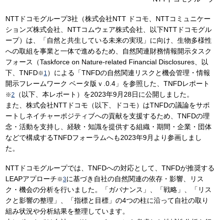
NTTドコモグループ3社（株式会社NTT ドコモ、NTTコミュニケー
ションズ株式会社、NTTコムウェア株式会社、以下NTTドコモグル
ープ）は、「自然と共生している未来の実現」に向け、生物多様性
への取組を事業と一体で進めるため、自然関連財務情報開示タスク
フォース（Taskforce on Nature-related Financial Disclosures、以
下、TNFD
）による「TNFDの自然関連リスクと機会管理・情報
※
1
開示フレームワーク ベータ版ｖ.0.4」を参照した、TNFDレポート
（以下、本レポート）を2023年9月28日に公開しました。
※
2
また、株式会社NTTドコモ（以下、ドコモ）はTNFDの議論をサポ
ートしネイチャーポジティブへの貢献を支援するため、TNFDの理
念・活動を支持し、経験・知識を提供する組織・期間・企業・団体
などで構成するTNFDフォーラムへも2023年9月より参画しまし
た。
NTTドコモグループでは、TNFDへの対応として、TNFDが推奨する
LEAPアプローチ
に基づき自社の自然関連の依存・影響、リス
※
3
ク・機会の分析を行いました。「ガバナンス」、「戦略」、「リス
クと影響の整理」、「指標と目標」の4つの柱に沿って自社の取り
組み状況や分析結果を整理しています。