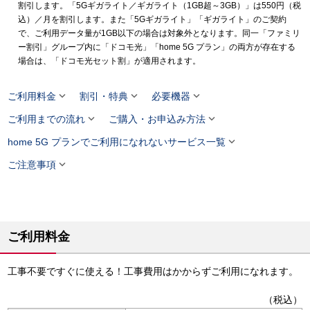
割引します。「5Gギガライト／ギガライト（1GB超～3GB）」は550円（税
込）／月を割引します。また「5Gギガライト」「ギガライト」のご契約
で、ご利用データ量が1GB以下の場合は対象外となります。同一「ファミリ
ー割引」グループ内に「ドコモ光」「home 5G プラン」の両方が存在する
場合は、「ドコモ光セット割」が適用されます。



ご利用料金
割引・特典
必要機器


ご利用までの流れ
ご購入・お申込み方法

home 5G プランでご利用になれないサービス一覧

ご注意事項
ご利用料金
工事不要ですぐに使える！工事費用はかからずご利用になれます。
（税込）