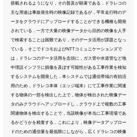
搭載されるようになり，その普及が顕著である．ドラレコの
主な用途は事故発生時の映像記録であるが，平常走行時のデ
ータをクラウドにアップロードすることができる機種も開発
されている．一方で大量の映像データから目的の映像を人手
で検索することは困難であり，そのデータ活用が課題となっ
ている．そこでドコモおよびNTTコミュニケーションズで
は，ドラレコのデータ活用を念頭に，ガス管や水道管など地
中埋設インフラに損傷を及ぼす可能性がある工事作業を検知
するシステムを開発した．本システムでは通信帯域の有効活
用のため，ドラレコ本体（エッジ端末）にて工事作業に関連
する物体の一部を検出した上で，物体が検出された映像デー
タのみクラウドへアップロードし，クラウド上で複数の工事
関連物体を検出することで，当該映像が本当に工事現場であ
るかどうかを精査する．これにより，映像データアップロー
ドのための通信量を最低限にしながら，広くドラレコの映像