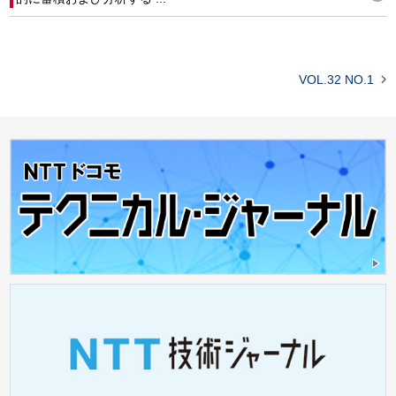

VOL.32 NO.1