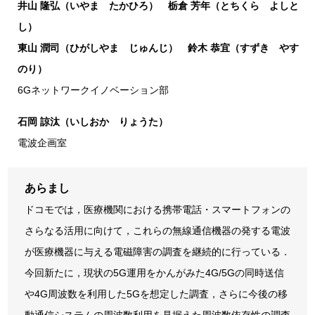
井山 隆弘（いやま たかひろ） 栃倉 芳年（とちくら よしと
し）
東山 潤司（ひがしやま じゅんじ） 鈴木 恭宜（すずき やす
のり）
6Gネットワークイノベーション部
石岡 諒汰（いしおか りょうた）
電波企画室
あらまし
ドコモでは，医療機関における携帯電話・スマートフォンの
さらなる活用に向けて，これらの無線通信機器の発する電波
が医療機器に与える電磁障害の調査を継続的に行っている．
今回新たに，現状の5G運用をかんがみた4G/5Gの同時送信
や4G周波数を利用した5Gを想定した調査，さらに今後の移