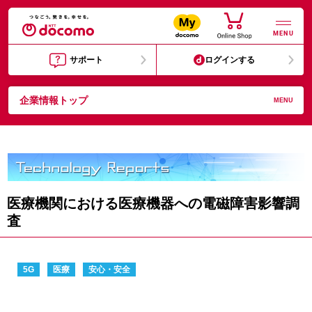
MENU
サポート
ログインする
企業情報トップ
MENU
医療機関における医療機器への電磁障害影響調
査
5G
医療
安心・安全