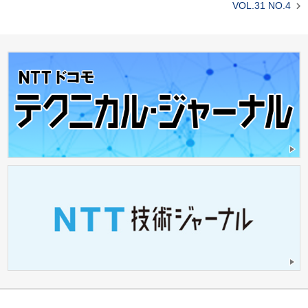

VOL.31 NO.4