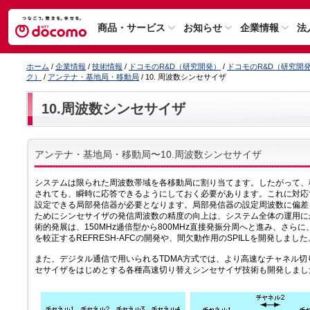
商品・サービス
お知らせ
企業情報
法
ホーム
/
企業情報
/
技術情報
/
ドコモのR&D（研究開発）
/
ドコモのR&D（研究開
ク）
/
アンテナ・基地局・移動局
/ 10. 周波数シンセサイザ
10.周波数シンセサイザ
アンテナ・基地局・移動局〜10.周波数シンセサイザ
システムは限られた周波数帯域を各移動局に割り当てます。したがって、
されても、瞬時に応答できるようにしておく必要があります。これに対応
設定できる局部発信器が必要となります。局部発信器の設定周波数に偏差
ためにシンセサイザの発信周波数の精度の向上は、システム全体の運用に
術的発展は、150MHz逓倍型から800MHz直接発振分周へと進み、さ
を較正するREFRESH‐AFCの開発や、間欠動作用のSPILLを開発しました
また、デジタル通信で用いられるTDMA方式では、より高速なチャネル切り
セサイザをはじめとする各種高速切り替えシンセサイザ技術も開発しまし