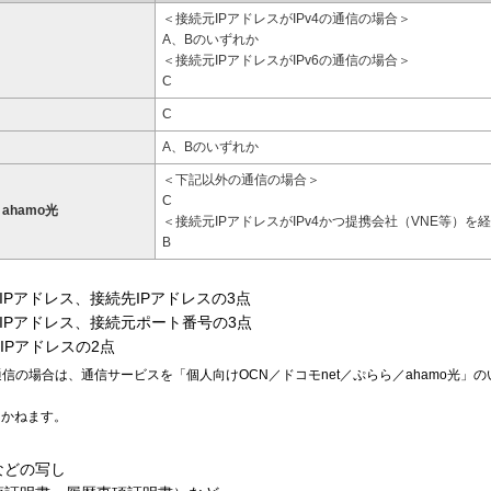
＜接続元IPアドレスがIPv4の通信の場合＞
A、Bのいずれか
＜接続元IPアドレスがIPv6の通信の場合＞
C
C
A、Bのいずれか
＜下記以外の通信の場合＞
C
ahamo光
＜接続元IPアドレスがIPv4かつ提携会社（VNE等）
B
Pアドレス、接続先IPアドレスの3点
IPアドレス、接続元ポート番号の3点
IPアドレスの2点
信の場合は、通信サービスを「個人向けOCN／ドコモnet／ぷらら／ahamo光」
しかねます。
などの写し