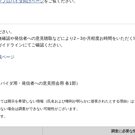
ツプロバイダ向けページ
をご覧ください。
ださい。
無確認や発信者への意見聴取などにより2～3か月程度お時間をいただく
ガイドラインにてご確認ください。
載ページ
ロバイダ用・発信者への意見照会用 各1部）
いては開示を希望しない情報（氏名および権利が明らかに侵害されたとする理由）は
いない場合は調査ができない可能性がございます。
です。
調査に必要な