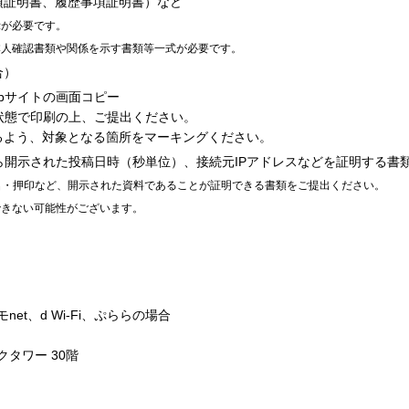
項証明書、履歴事項証明書）など
示が必要です。
本人確認書類や関係を示す書類等一式が必要です。
合）
bサイトの画面コピー
る状態で印刷の上、ご提出ください。
るよう、対象となる箇所をマーキングください。
ら開示された投稿日時（秒単位）、接続元IPアドレスなどを証明する書
名・押印など、開示された資料であることが証明できる書類をご提出ください。
できない可能性がございます。
モnet、d Wi-Fi、ぷららの場合
クタワー 30階