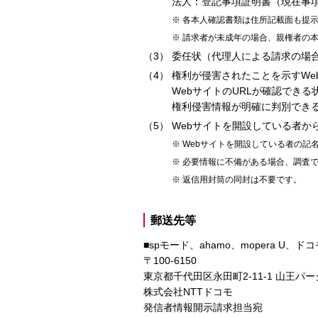
法人：登記事項証明書（現在事
各本人確認書類は住所記載面も提
請求者が未成年の場合、親権者の
委任状（代理人による請求の場
権利が侵害されたことを示すWe
WebサイトのURLが確認でき
権利侵害情報が明確に判別でき
Webサイトを開設している者か
Webサイトを開設している者の記
必要情報に不備がある場合、調査
返信用封筒の同封は不要です。
郵送先等
■spモード、ahamo、mopera U、ドコ
〒100-6150
東京都千代田区永田町2-11-1 山王パー
株式会社NTTドコモ
発信者情報開示請求担当宛