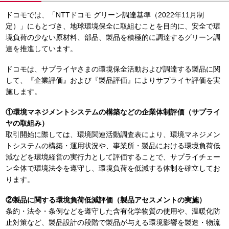
ドコモでは、「NTTドコモ グリーン調達基準（2022年11月制
定）」にもとづき、地球環境保全に取組むことを目的に、安全で環
境負荷の少ない原材料、部品、製品を積極的に調達するグリーン調
達を推進しています。
ドコモは、サプライヤさまの環境保全活動および調達する製品に関
して、『企業評価』および『製品評価』によりサプライヤ評価を実
施します。
①環境マネジメントシステムの構築などの企業体制評価（サプライ
ヤの取組み）
取引開始に際しては、環境関連活動調査表により、環境マネジメン
トシステムの構築・運用状況や、事業所・製品における環境負荷低
減などを環境経営の実行力として評価することで、サプライチェー
ン全体で環境法令を遵守し、環境負荷を低減する体制を確立してお
ります。
②製品に関する環境負荷低減評価（製品アセスメントの実施）
条約・法令・条例などを遵守した含有化学物質の使用や、温暖化防
止対策など、製品設計の段階で製品が与える環境影響を製造・物流