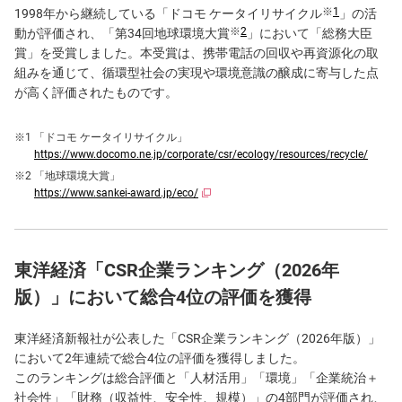
※
1
1998年から継続している「ドコモ ケータイリサイクル
」の活
※
2
動が評価され、「第34回地球環境大賞
」において「総務大臣
賞」を受賞しました。本受賞は、携帯電話の回収や再資源化の取
組みを通じて、循環型社会の実現や環境意識の醸成に寄与した点
が高く評価されたものです。
「ドコモ ケータイリサイクル」
https://www.docomo.ne.jp/corporate/csr/ecology/resources/recycle/
「地球環境大賞」
https://www.sankei-award.jp/eco/
東洋経済「CSR企業ランキング（2026年
版）」において総合4位の評価を獲得
東洋経済新報社が公表した「CSR企業ランキング（2026年版）」
において2年連続で総合4位の評価を獲得しました。
このランキングは総合評価と「人材活用」「環境」「企業統治＋
社会性」「財務（収益性、安全性、規模）」の4部門が評価され、