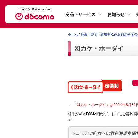
商品・サービス
お知らせ
ホーム
/
料金・割引
/
新規申込み受付が終了の
Xiカケ・ホーダイ
「Xiカケ・ホーダイ」は2014年8月
相手がXi／FOMA問わず、ドコモご契約回
す。
ドコモご契約者への音声通話定額