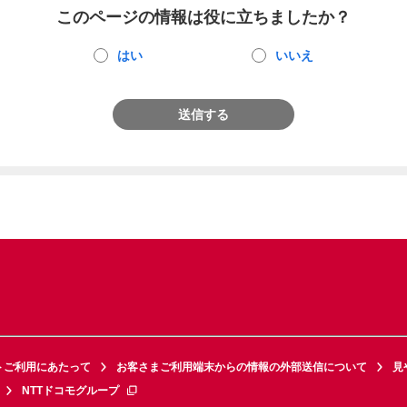
このページの情報は役に立ちましたか？
はい
いいえ
送信する
トご利用にあたって
お客さまご利用端末からの情報の外部送信について
見
NTTドコモグループ