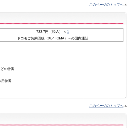
このページのトップへ
733.7円（税込）
1
ドコモご契約回線（Xi／FOMA）への国内通話
）などの特番
作用特番
このページのトップへ