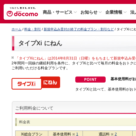
商品・サービス
お知らせ
企業情報
法
ホーム
/
料金・割引
/
新規申込み受付が終了の料金プラン・割引など
/ タイプXi に
タイプXi にねん
「タイプXiにねん」は2014年8月31日（日曜）をもちまして新規申込み
2年間同一回線の継続利用を条件に、タイプXiと比べて毎月の料金をおトク
ご利用いただける料金プランです。
基本使用料がお
タイプXiと比べて、基本使用料がお
ご利用料金について
料金表
Xi総合プラン
基本使用料
1
通話料
2