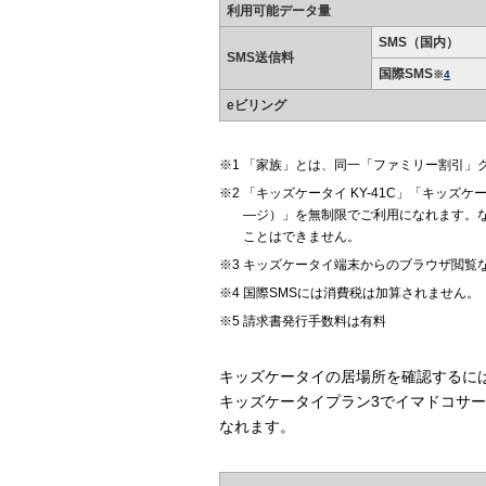
利用可能データ量
SMS（国内）
SMS送信料
国際SMS
※
4
eビリング
「家族」とは、同一「ファミリー割引」
「キッズケータイ KY-41C」「キッズケ
―ジ）」を無制限でご利用になれます。な
ことはできません。
キッズケータイ端末からのブラウザ閲覧
国際SMSには消費税は加算されません。
請求書発行手数料は有料
キッズケータイの居場所を確認するに
キッズケータイプラン3でイマドコサ
なれます。