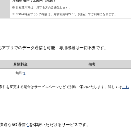
月額使用料：330円（税込）
月額使用料は、見守る方のみ発生します。
FOMA料金プランの場合は、月額利用料220円（税込）でご利用になれます。
応アプリでのデータ通信も可能！専用機器は一切不要です。
月額料金
備考
無料
—
*
1
条件を変更する場合はサービスページなどで別途ご案内いたします。詳しくは
こち
、快適な5G通信
を体験いただけるサービスです。
*
1