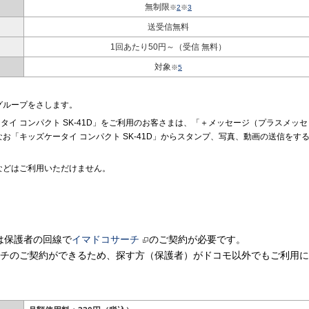
無制限
※
2
※
3
送受信無料
1回あたり50円～（受信 無料）
対象
※
5
グループをさします。
ータイ コンパクト SK-41D」をご利用のお客さまは、「＋メッセージ（プラスメッセ
お「キッズケータイ コンパクト SK-41D」からスタンプ、写真、動画の送信をす
などはご利用いただけません。
は保護者の回線で
イマドコサーチ
のご契約が必要です。
ーチのご契約ができるため、探す方（保護者）がドコモ以外でもご利用に