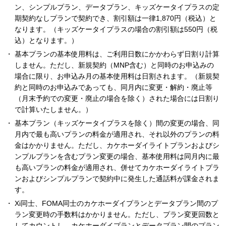
ン、シンプルプラン、データプラン、キッズケータイプラスの定
期契約なしプランで契約でき、割引額は一律1,870円（税込）と
なります。（キッズケータイプラスの場合の割引額は550円（税
込）となります。）
基本プランの基本使用料は、ご利用日数にかかわらず日割り計算
しません。ただし、新規契約（MNP含む）と同時のお申込みの
場合に限り、お申込み月の基本使用料は日割されます。（新規契
約と同時のお申込みであっても、同月内に変更・解約・廃止等
（月末予約での変更・廃止の場合を除く）された場合には日割り
で計算いたしません。）
基本プラン（キッズケータイプラスを除く）間の変更の場合、同
月内で最も高いプランの料金が適用され、それ以外のプランの料
金はかかりません。ただし、カケホーダイライトプランおよびシ
ンプルプランを含むプラン変更の場合、基本使用料は同月内に最
も高いプランの料金が適用され、併せてカケホーダイライトプラ
ンおよびシンプルプランで契約中に発生した通話料が課金されま
す。
Xi同士、FOMA同士のカケホーダイプランとデータプラン間のプ
ラン変更時の手数料はかかりません。ただし、プラン変更回数と
してカウントし、カケホーダイプランとデータプラン間のプラン