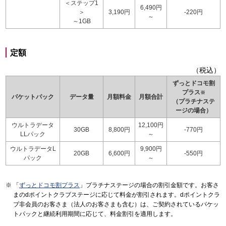
＜ステップ1
6,490円
＞
3,190円
-220円
～
～1GB
定額
（税込）
ずっとドコモ割
プラス
※
パケットパック
データ量
月額料金
月額合計
（プラチナステ
ージの場合）
ウルトラデータ
12,100円
30GB
8,800円
-770円
LLパック
～
ウルトラデータL
9,900円
20GB
6,600円
-550円
パック
～
「
ずっとドコモ割プラス
」プラチナステージの場合の割引金額です。お客さ
まのdポイントクラブステージに応じて料金が割引されます。dポイントクラ
ブ非会員のお客さま（法人のお客さまも含む）は、ご契約されているパケッ
トパックと継続利用期間に応じて、料金割引を適用します。