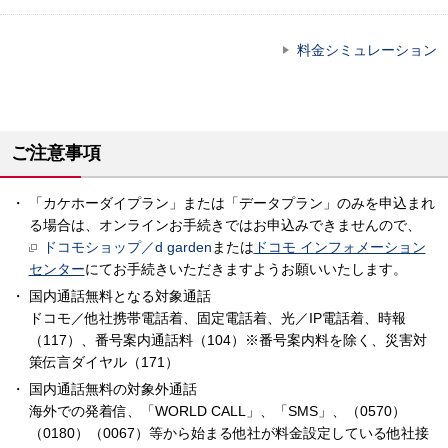
料金シミュレーション
ご注意事項
「カケホーダイプラン」または「データプラン」のみを申込まれ
る場合は、オンラインお手続きではお申込みできませんので、
ドコモショップ／d garden
または
ドコモ インフォメーション
センター
にてお手続きいただきますようお願いいたします。
国内通話無料となる対象通話
ドコモ／他社携帯電話着、固定電話着、光／IP電話着、時報
（117）、番号案内通話料（104）※番号案内料を除く、災害対
策伝言ダイヤル（171）
国内通話無料の対象外通話
海外での発着信、「WORLD CALL」、「SMS」、（0570）
（0180）（0067）等から始まる他社が料金設定している他社接