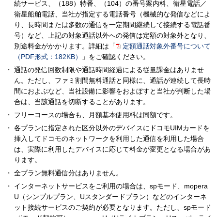
続サービス、（188）特番、（104）の番号案内料、衛星電話／
衛星船舶電話、当社が指定する電話番号（機械的な発信などによ
り、長時間または多数の通信を一定期間継続して接続する電話番
号）など、上記の対象通話以外への発信は定額の対象外となり、
別途料金がかかります。詳細は「
定額通話対象外番号について
（PDF形式：182KB）
」をご確認ください。
通話の発信回数制限や通話時間経過による従量課金はありませ
ん。ただし、ファミ割間無料通話と同様に、通話が連続して長時
間におよぶなど、当社設備に影響をおよぼすと当社が判断した場
合は、当該通話を切断することがあります。
フリーコースの場合も、月額基本使用料は同額です。
各プランに指定された区分以外のデバイスにドコモUIMカードを
挿入してドコモのネットワークを利用した通信を利用した場合
は、実際に利用したデバイスに応じて料金が変更となる場合があ
ります。
全プラン無料通信分はありません。
インターネットサービスをご利用の場合は、spモード、mopera
U（シンプルプラン、Uスタンダードプラン）などのインターネ
ット接続サービスのご契約が必要となります。ただし、spモード