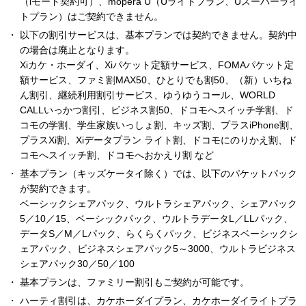
（iモード契約可）、mopera U（Uライトプラン、Uスーパーライ
トプラン）はご契約できません。
以下の割引サービスは、基本プランでは契約できません。契約中
の場合は廃止となります。
Xiカケ・ホーダイ、Xiパケット定額サービス、FOMAパケット定
額サービス、ファミ割MAX50、ひとりでも割50、（新）いちね
ん割引、継続利用割引サービス、ゆうゆうコール、WORLD
CALLいっかつ割引、ビジネス割50、ドコモへスイッチ学割、ド
コモの学割、学生家族いっしょ割、キッズ割、プラスiPhone割、
プラスXi割、Xiデータプラン ライト割、ドコモにのりかえ割、ド
コモへスイッチ割、ドコモへおかえり割 など
基本プラン（キッズケータイ除く）では、以下のパケットパック
が契約できます。
ベーシックシェアパック、ウルトラシェアパック、シェアパック
5／10／15、ベーシックパック、ウルトラデータL／LLパック、
データS／M／Lパック、らくらくパック、ビジネスベーシックシ
ェアパック、ビジネスシェアパック5～3000、ウルトラビジネス
シェアパック30／50／100
基本プランは、ファミリー割引もご契約が可能です。
ハーティ割引は、カケホーダイプラン、カケホーダイライトプラ