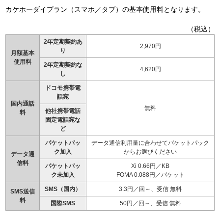
カケホーダイプラン（スマホ／タブ）の基本使用料となります。
（税込）
2年定期契約あ
2,970円
り
月額基本
使用料
2年定期契約な
4,620円
し
ドコモ携帯電
話宛
国内通話
無料
他社携帯電話
料
固定電話宛な
ど
パケットパッ
データ通信利用量に合わせてパケットパック
ク加入
からお選びください
データ通
信料
パケットパッ
Xi 0.66円／KB
ク未加入
FOMA 0.088円／パケット
SMS（国内）
3.3円／回～、受信 無料
SMS送信
料
国際SMS
50円／回～、受信 無料