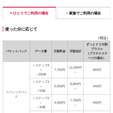
ひとりでご利用の場合
家族でご利用の場合
使った分に応じて
（税込）
ずっとドコモ割
プラス
※
パケットパック
データ量
月額料金
月額合計
（プラチナステ
ージの場合）
＜ステップ4
11,000円
＞
7,700円
-660円
～
～20GB
＜ステップ3
8,800円
＞
5,500円
-440円
～
～5GB
ベーシックパッ
ク
＜ステップ2
7,700円
＞
4,400円
-440円
～
～3GB